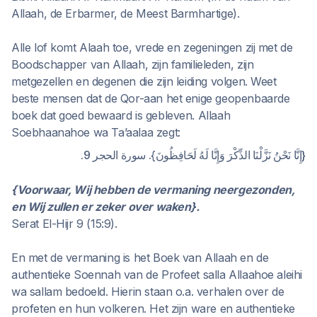
Allaah, de Erbarmer, de Meest Barmhartige).
Alle lof komt Alaah toe, vrede en zegeningen zij met de
Boodschapper van Allaah, zijn familieleden, zijn
metgezellen en degenen die zijn leiding volgen. Weet
beste mensen dat de Qor-aan het enige geopenbaarde
boek dat goed bewaard is gebleven. Allaah
Soebhaanahoe wa Ta’aalaa zegt:
{إِنَّا نَحْنُ نَزَّلْنَا الذِّكْرَ وَإِنَّا لَهُ لَحَافِظُونَ}. سورة الحجر 9.
{Voorwaar, Wij hebben de vermaning neergezonden,
en Wij zullen er zeker over waken}.
Serat El-Hijr 9 (15:9).
En met de vermaning is het Boek van Allaah en de
authentieke Soennah van de Profeet salla Allaahoe aleihi
wa sallam bedoeld. Hierin staan o.a. verhalen over de
profeten en hun volkeren. Het zijn ware en authentieke