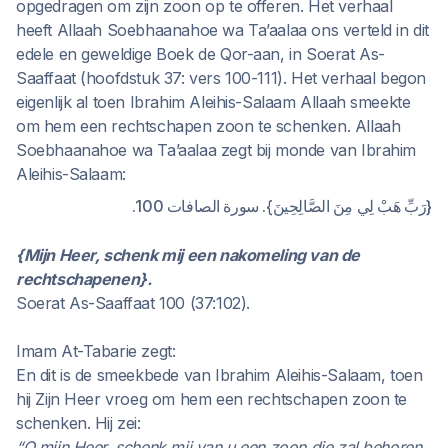
opgedragen om zijn zoon op te offeren. Het verhaal
heeft Allaah Soebhaanahoe wa Ta’aalaa ons verteld in dit
edele en geweldige Boek de Qor-aan, in Soerat As-
Saaffaat (hoofdstuk 37: vers 100-111). Het verhaal begon
eigenlijk al toen Ibrahim Aleihis-Salaam Allaah smeekte
om hem een rechtschapen zoon te schenken. Allaah
Soebhaanahoe wa Ta’aalaa zegt bij monde van Ibrahim
Aleihis-Salaam:
{رَبِّ هَبْ لِي مِنَ الصَّالِحِينَ}. سورة الصافات 100.
{Mijn Heer, schenk mij een nakomeling van de
rechtschapenen}.
Soerat As-Saaffaat 100 (37:102).
Imam At-Tabarie zegt:
En dit is de smeekbede van Ibrahim Aleihis-Salaam, toen
hij Zijn Heer vroeg om hem een rechtschapen zoon te
schenken. Hij zei:
“O mijn Heer, schenk mij van u een zoon die zal behoren