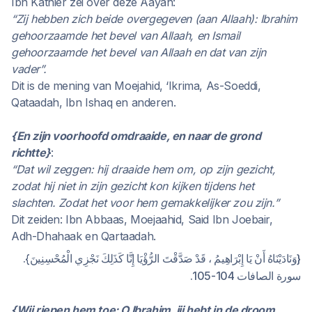
Ibn Kathier zei over deze Aayah:
“Zij hebben zich beide overgegeven (aan Allaah): Ibrahim
gehoorzaamde het bevel van Allaah, en Ismail
gehoorzaamde het bevel van Allaah en dat van zijn
vader”.
Dit is de mening van Moejahid, ‘Ikrima, As-Soeddi,
Qataadah, Ibn Ishaq en anderen.
{En zijn voorhoofd omdraaide, en naar de grond
richtte}
:
“Dat wil zeggen: hij draaide hem om, op zijn gezicht,
zodat hij niet in zijn gezicht kon kijken tijdens het
slachten. Zodat het voor hem gemakkelijker zou zijn.”
Dit zeiden: Ibn Abbaas, Moejaahid, Said Ibn Joebair,
Adh-Dhahaak en Qartaadah.
{وَنَادَيْنَاهُ أَنْ يَا إِبْرَاهِيمُ ، قَدْ صَدَّقْتَ الرُّؤْيَا إِنَّا كَذَلِكَ نَجْزِي الْمُحْسِنِينَ}.
سورة الصافات 104-105.
{Wij riepen hem toe: O Ibrahim, jij hebt in de droom