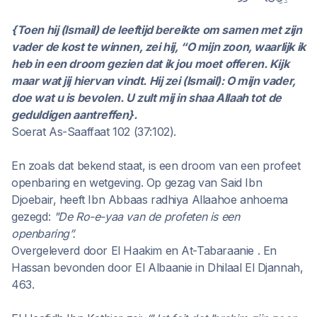
{Toen hij (Ismail) de leeftijd bereikte om samen met zijn
vader de kost te winnen, zei hij, “O mijn zoon, waarlijk ik
heb in een droom gezien dat ik jou moet offeren. Kijk
maar wat jij hiervan vindt. Hij zei (Ismail): O mijn vader,
doe wat u is bevolen. U zult mij in shaa Allaah tot de
geduldigen aantreffen}.
Soerat As-Saaffaat 102 (37:102).
En zoals dat bekend staat, is een droom van een profeet
openbaring en wetgeving. Op gezag van Said Ibn
Djoebair, heeft Ibn Abbaas radhiya Allaahoe anhoema
gezegd:
"De Ro-e-yaa van de profeten is een
openbaring”.
Overgeleverd door El Haakim en At-Tabaraanie . En
Hassan bevonden door El Albaanie in Dhilaal El Djannah,
463.