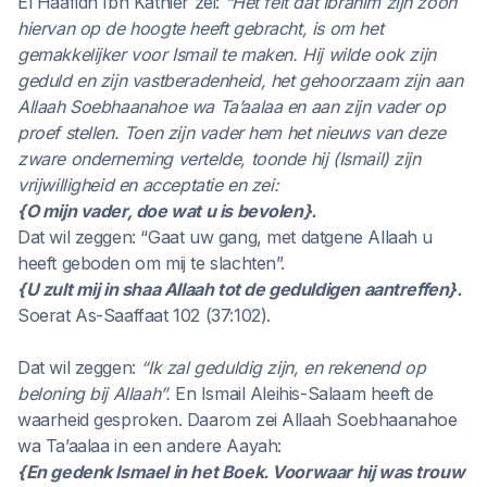
El Haafidh Ibn Kathier zei:
“Het feit dat Ibrahim zijn zoon
hiervan op de hoogte heeft gebracht, is om het
gemakkelijker voor Ismail te maken. Hij wilde ook zijn
geduld en zijn vastberadenheid, het gehoorzaam zijn aan
Allaah Soebhaanahoe wa Ta’aalaa en aan zijn vader op
proef stellen. Toen zijn vader hem het nieuws van deze
zware onderneming vertelde, toonde hij (Ismail) zijn
vrijwilligheid en acceptatie en zei:
{O mijn vader, doe wat u is bevolen}.
Dat wil zeggen: “Gaat uw gang, met datgene Allaah u
heeft geboden om mij te slachten”.
{U zult mij in shaa Allaah tot de geduldigen aantreffen}.
Soerat As-Saaffaat 102 (37:102).
Dat wil zeggen:
“Ik zal geduldig zijn, en rekenend op
beloning bij Allaah”.
En Ismail Aleihis-Salaam heeft de
waarheid gesproken. Daarom zei Allaah Soebhaanahoe
wa Ta’aalaa in een andere Aayah:
{En gedenk Ismael in het Boek. Voorwaar hij was trouw