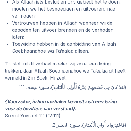
Als Allaah iets besluit en ons gebiedt het te doen,
moeten we het bespoedigen en uitvoeren, naar
vermogen;
Vertrouwen hebben in Allaah wanneer wij de
geboden ten uitvoer brengen en de verboden
laten;
Toewijding hebben in de aanbidding van Allaah
Soebhaanahoe wa Ta’aalaa alleen.
Tot slot, uit dit verhaal moeten wij zeker een lering
trekken, daar Allaah Soebhaanahoe wa Ta’aalaa dit heeft
vermeld in Zijn Boek, Hij zegt:
{لَقَدْ كَانَ فِي قَصَصِهِمْ عِبْرَةٌ لِّأُولِي الْأَلْبَابِ ۗ}. سورة يوسف 111.
{Voorzeker, in hun verhalen bevindt zich een lering
voor de bezitters van verstand}.
Soerat Yoesoef 111 (12:111).
{فَاعْتَبِرُوا يَا أُولِي الْأَبْصَارِ}. سورة الحشر 2.