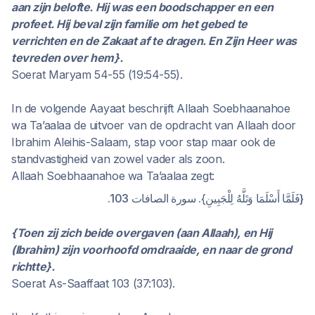
aan zijn belofte. Hij was een boodschapper en een
profeet. Hij beval zijn familie om het gebed te
verrichten en de Zakaat af te dragen. En Zijn Heer was
tevreden over hem}.
Soerat Maryam 54-55 (19:54-55).
In de volgende Aayaat beschrijft Allaah Soebhaanahoe
wa Ta’aalaa de uitvoer van de opdracht van Allaah door
Ibrahim Aleihis-Salaam, stap voor stap maar ook de
standvastigheid van zowel vader als zoon.
Allaah Soebhaanahoe wa Ta’aalaa zegt:
{فَلَمَّا أَسْلَمَا وَتَلَّهُ لِلْجَبِينِ}. سورة الصافات 103.
{Toen zij zich beide overgaven (aan Allaah), en Hij
(Ibrahim) zijn voorhoofd omdraaide, en naar de grond
richtte}.
Soerat As-Saaffaat 103 (37:103).