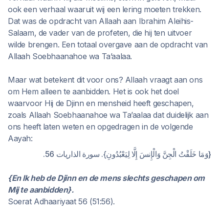
ook een verhaal waaruit wij een lering moeten trekken.
Dat was de opdracht van Allaah aan Ibrahim Aleihis-
Salaam, de vader van de profeten, die hij ten uitvoer
wilde brengen. Een totaal overgave aan de opdracht van
Allaah Soebhaanahoe wa Ta’aalaa.
Maar wat betekent dit voor ons? Allaah vraagt aan ons
om Hem alleen te aanbidden. Het is ook het doel
waarvoor Hij de Djinn en mensheid heeft geschapen,
zoals Allaah Soebhaanahoe wa Ta’aalaa dat duidelijk aan
ons heeft laten weten en opgedragen in de volgende
Aayah:
{وَمَا خَلَقْتُ الْجِنَّ وَالْإِنسَ إِلَّا لِيَعْبُدُونِ}. سورة الذاريات 56.
{En Ik heb de Djinn en de mens slechts geschapen om
Mij te aanbidden}.
Soerat Adhaariyaat 56 (51:56).