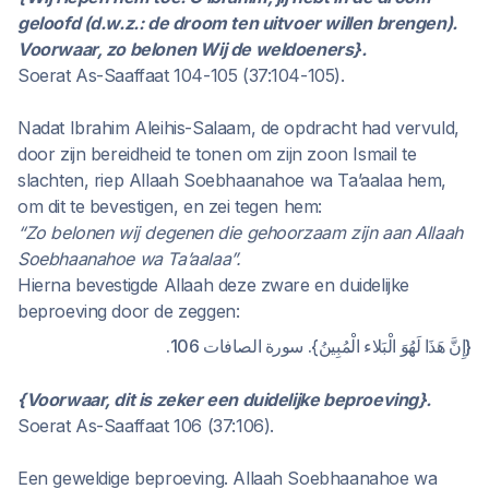
geloofd (d.w.z.: de droom ten uitvoer willen brengen).
Voorwaar, zo belonen Wij de weldoeners}.
Soerat As-Saaffaat 104-105 (37:104-105).
Nadat Ibrahim Aleihis-Salaam, de opdracht had vervuld,
door zijn bereidheid te tonen om zijn zoon Ismail te
slachten, riep Allaah Soebhaanahoe wa Ta’aalaa hem,
om dit te bevestigen, en zei tegen hem:
“Zo belonen wij degenen die gehoorzaam zijn aan Allaah
Soebhaanahoe wa Ta’aalaa”.
Hierna bevestigde Allaah deze zware en duidelijke
beproeving door de zeggen:
{إِنَّ هَذَا لَهُوَ الْبَلاء الْمُبِينُ}. سورة الصافات 106.
{Voorwaar, dit is zeker een duidelijke beproeving}.
Soerat As-Saaffaat 106 (37:106).
Een geweldige beproeving. Allaah Soebhaanahoe wa