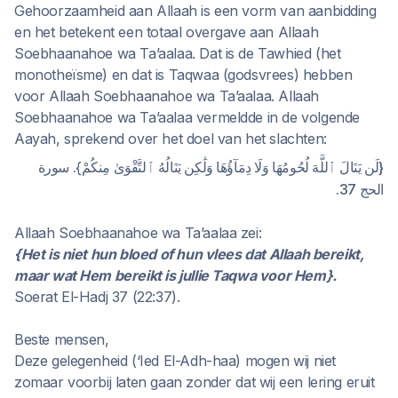
Gehoorzaamheid aan Allaah is een vorm van aanbidding
en het betekent een totaal overgave aan Allaah
Soebhaanahoe wa Ta’aalaa. Dat is de Tawhied (het
monotheïsme) en dat is Taqwaa (godsvrees) hebben
voor Allaah Soebhaanahoe wa Ta’aalaa. Allaah
Soebhaanahoe wa Ta’aalaa vermeldde in de volgende
Aayah, sprekend over het doel van het slachten:
{لَن يَنَالَ ٱللَّهَ لُحُومُهَا وَلَا دِمَآؤُهَا وَلَٰكِن يَنَالُهُ ٱلتَّقْوَىٰ مِنكُمْ}. سورة
الحج 37.
Allaah Soebhaanahoe wa Ta’aalaa zei:
{Het is niet hun bloed of hun vlees dat Allaah bereikt,
maar wat Hem bereikt is jullie Taqwa voor Hem}.
Soerat El-Hadj 37 (22:37).
Beste mensen,
Deze gelegenheid (‘Ied El-Adh-haa) mogen wij niet
zomaar voorbij laten gaan zonder dat wij een lering eruit