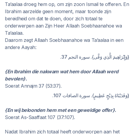
Ta’aalaa droeg hem op, om zijn zoon Ismail te offeren. En
Ibrahim aarzelde geen moment, maar toonde zijn
bereidheid om dat te doen, door zich totaal te
onderwerpen aan Zijn Heer Allaah Soebhaanahoe wa
Ta’aalaa.
Daarom zegt Allaah Soebhaanahoe wa Ta’aalaa in een
andere Aayah:
{وَإِبْرَاهِيمَ الَّذِي وَفَّى}. سورة النجم 37.
{En Ibrahim die nakwam wat hem door Allaah werd
bevolen}.
Soerat Annajm 37 (53:37).
{وَفَدَيْنَاهُ بِذِبْحٍ عَظِيمٍ}. سورة الصافات 107.
{En wij beloonden hem met een geweldige offer}.
Soerat As-Saaffaat 107 (37:107).
Nadat Ibrahim zich totaal heeft onderworpen aan het