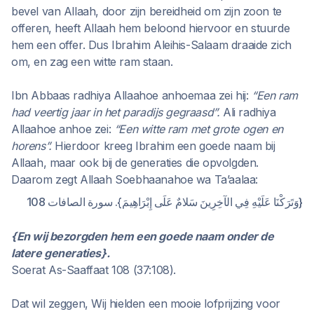
bevel van Allaah, door zijn bereidheid om zijn zoon te
offeren, heeft Allaah hem beloond hiervoor en stuurde
hem een offer. Dus Ibrahim Aleihis-Salaam draaide zich
om, en zag een witte ram staan.
Ibn Abbaas radhiya Allaahoe anhoemaa zei hij:
“Een ram
had veertig jaar in het paradijs gegraasd”.
Ali radhiya
Allaahoe anhoe zei:
“Een witte ram met grote ogen en
horens”.
Hierdoor kreeg Ibrahim een goede naam bij
Allaah, maar ook bij de generaties die opvolgden.
Daarom zegt Allaah Soebhaanahoe wa Ta’aalaa:
{وَتَرَكْنَا عَلَيْهِ فِي الآخِرِينَ سَلامٌ عَلَى إِبْرَاهِيمَ}. سورة الصافات 108
{En wij bezorgden hem een goede naam onder de
latere generaties}.
Soerat As-Saaffaat 108 (37:108).
Dat wil zeggen, Wij hielden een mooie lofprijzing voor