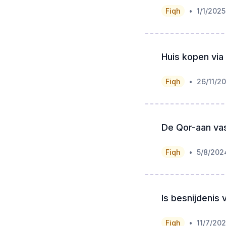
•
Fiqh
1/1/2025
Huis kopen via
•
Fiqh
26/11/2
De Qor-aan va
•
Fiqh
5/8/202
Is besnijdenis
•
Fiqh
11/7/20