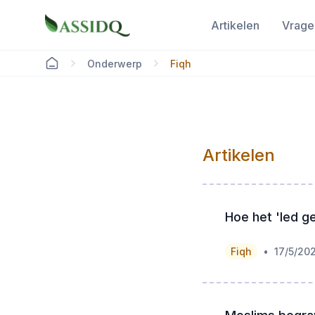
Artikelen
Vrage
Onderwerp
Fiqh
Artikelen
Hoe het 'Ied g
•
Fiqh
17/5/20