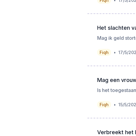
•
Fiqh
17/5/20
Het slachten va
Mag ik geld stort
•
Fiqh
17/5/20
Mag een vrouw
Is het toegesta
•
Fiqh
15/5/20
Verbreekt het 