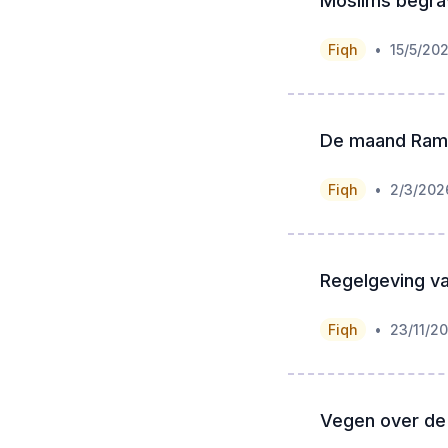
Moslims begra
•
Fiqh
15/5/20
De maand Rama
•
Fiqh
2/3/202
Regelgeving va
•
Fiqh
23/11/2
Vegen over de