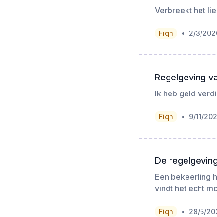
Verbreekt het li
•
Fiqh
2/3/202
Regelgeving va
Ik heb geld verd
•
Fiqh
9/11/20
De regelgeving
Een bekeerling h
vindt het echt m
•
Fiqh
28/5/20