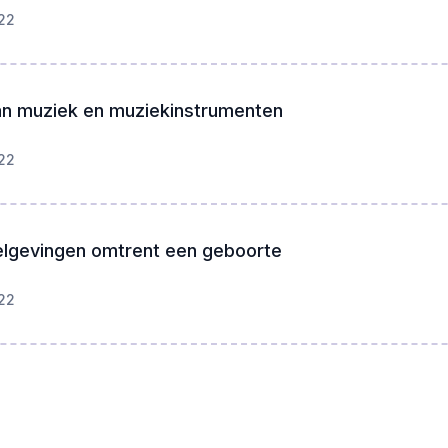
22
an muziek en muziekinstrumenten
22
elgevingen omtrent een geboorte
22