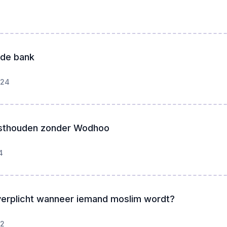
 de bank
024
sthouden zonder Wodhoo
4
 verplicht wanneer iemand moslim wordt?
22