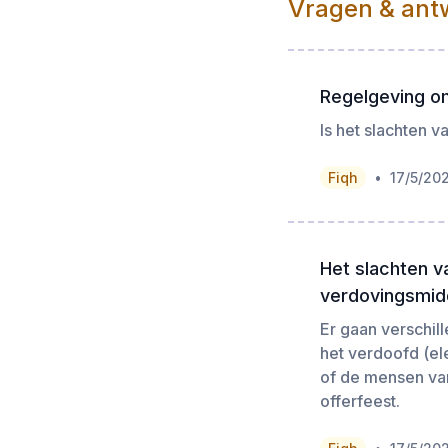
Vragen & ant
Regelgeving om
Is het slachten v
•
Fiqh
17/5/20
Het slachten v
verdovingsmid
Er gaan verschil
het verdoofd (ele
of de mensen van
offerfeest.