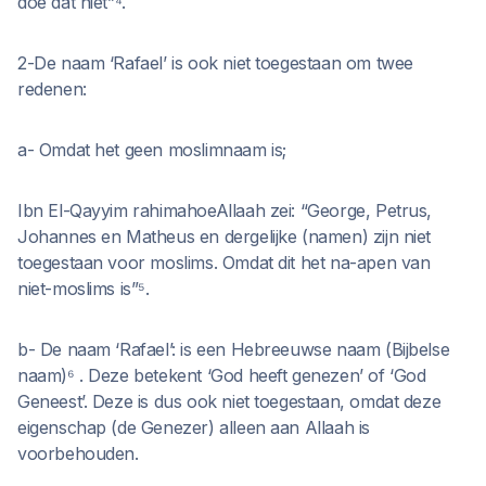
doe dat niet”⁴.
2-De naam ‘Rafael’ is ook niet toegestaan om twee
redenen:
a- Omdat het geen moslimnaam is;
Ibn El-Qayyim rahimahoeAllaah zei: “George, Petrus,
Johannes en Matheus en dergelijke (namen) zijn niet
toegestaan voor moslims. Omdat dit het na-apen van
niet-moslims is”⁵.
b- De naam ‘Rafael’: is een Hebreeuwse naam (Bijbelse
naam)⁶ . Deze betekent ‘God heeft genezen’ of ‘God
Geneest’. Deze is dus ook niet toegestaan, omdat deze
eigenschap (de Genezer) alleen aan Allaah is
voorbehouden.