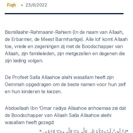
•
Fiqh
23/6/2022
Bismillaahir-Rahmaanir-Rahiem (In de naam van Allaah,
de Erbarmer, de Meest Barmhartige). Alle lof komt Allaah
toe, vrede en zegeningen zij met de Boodschapper van
Allaah, zijn familieleden, zijn metgezellen en degenen die
zijn leiding volgen.
De Profeet Salla Allaahoe aleihi wasallam heeft zijn
Oemmah opgedragen om de beste namen voor hun zelf
en hun kinderen te kiezen.
Abdoellaah Ibn ‘Omar radiya Allaahoe anhoemaa zei dat
de Boodschapper van Allaah Salla Allaahoe aleihi
wasallam heeft gezegd:
"إِنَّ أَحَبَّ أَسْمَائِكُمْ إِلَى اللَّهِ عَبْدُ اللَّهِ وَعَبْدُ الرَّحْمَنِ".