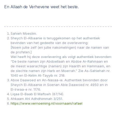
En Allaah de Verhevene weet het beste.
Sahieh Moeslim.
Sheych El-Albaanie is teruggekomen op het authentiek
bevinden van het gedeelte van de overlevering:
[Noem jullie zelf (en jullie nakomelingen) naar de namen van
de profeten.]
Wel heeft hij deze overlevering als volgt authentiek bevonden:
“De beste namen zijn Abdoellaah en Abdoe Ar-Rahmaan en
de meest waarachtige (namen) zijn Haarith en Hammaam, en
de slechte namen zijn Harb en Moerrah.” Zie As-Sahiehah nr.
1040 en El-Kelim At-Tayyib nr. 218.
Aboe Daawoed en An-Nasaa-ie. Authentiek bevonden door
Sheych El-Albaanie in Soenan Abie Daawoed nr. 4950 en in
El-Irwaa-e nr. 1176.
Liqaa El-Baab El Maftoeh (67/14).
Ahkaam Ahl Adhdhimmah 3/251.
https://www.vernoeming.nl/voornaam/rafael