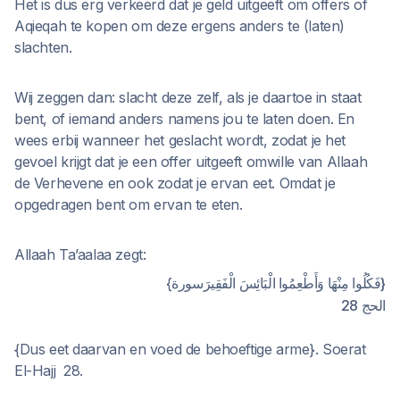
Het is dus erg verkeerd dat je geld uitgeeft om offers of
Aqieqah te kopen om deze ergens anders te (laten)
slachten.
Wij zeggen dan: slacht deze zelf, als je daartoe in staat
bent, of iemand anders namens jou te laten doen. En
wees erbij wanneer het geslacht wordt, zodat je het
gevoel krijgt dat je een offer uitgeeft omwille van Allaah
de Verhevene en ook zodat je ervan eet. Omdat je
opgedragen bent om ervan te eten.
Allaah Ta’aalaa zegt:
{فَكُلُوا مِنْهَا وَأَطْعِمُوا الْبَائِسَ الْفَقِيرَسورة}
الحج 28
{Dus eet daarvan en voed de behoeftige arme}. Soerat
El-Hajj 28.