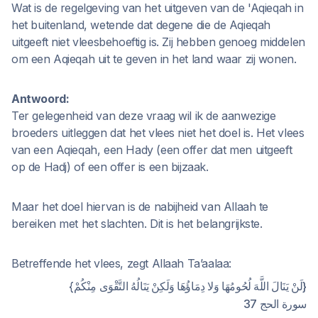
Wat is de regelgeving van het uitgeven van de 'Aqieqah in
het buitenland, wetende dat degene die de Aqieqah
uitgeeft niet vleesbehoeftig is. Zij hebben genoeg middelen
om een Aqieqah uit te geven in het land waar zij wonen.
Antwoord:
Ter gelegenheid van deze vraag wil ik de aanwezige
broeders uitleggen dat het vlees niet het doel is. Het vlees
van een Aqieqah, een Hady (een offer dat men uitgeeft
op de Hadj) of een offer is een bijzaak.
Maar het doel hiervan is de nabijheid van Allaah te
bereiken met het slachten. Dit is het belangrijkste.
Betreffende het vlees, zegt Allaah Ta’aalaa:
{لَنْ يَنَالَ اللَّهَ لُحُومُهَا وَلا دِمَاؤُهَا وَلَكِنْ يَنَالُهُ التَّقْوَى مِنْكُمْ}
سورة الحج 37