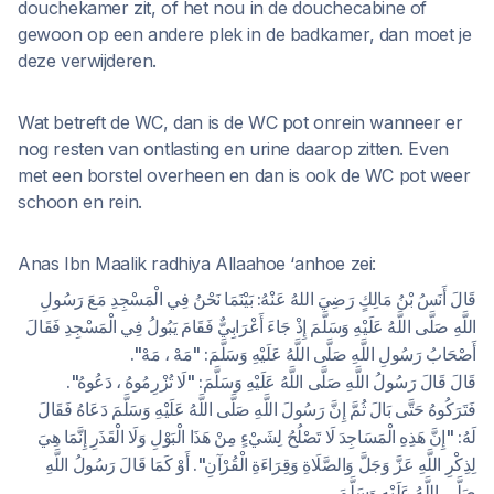
douchekamer zit, of het nou in de douchecabine of
gewoon op een andere plek in de badkamer, dan moet je
deze verwijderen.
Wat betreft de WC, dan is de WC pot onrein wanneer er
nog resten van ontlasting en urine daarop zitten. Even
met een borstel overheen en dan is ook de WC pot weer
schoon en rein.
Anas Ibn Maalik radhiya Allaahoe ‘anhoe zei:
قَالَ أَنَسُ بْنُ مَالِكٍ رَضِيَ اللهُ عَنْهُ: بَيْنَمَا نَحْنُ فِي الْمَسْجِدِ مَعَ رَسُولِ
اللَّهِ صَلَّى اللَّهُ عَلَيْهِ وَسَلَّمَ إِذْ جَاءَ أَعْرَابِيٌّ فَقَامَ يَبُولُ فِي الْمَسْجِدِ فَقَالَ
أَصْحَابُ رَسُولِ اللَّهِ صَلَّى اللَّهُ عَلَيْهِ وَسَلَّمَ: "مَهْ ، مَهْ".
قَالَ قَالَ رَسُولُ اللَّهِ صَلَّى اللَّهُ عَلَيْهِ وَسَلَّمَ: "لَا تُزْرِمُوهُ ، دَعُوهُ".
فَتَرَكُوهُ حَتَّى بَالَ ثُمَّ إِنَّ رَسُولَ اللَّهِ صَلَّى اللَّهُ عَلَيْهِ وَسَلَّمَ دَعَاهُ فَقَالَ
لَهُ: "إِنَّ هَذِهِ الْمَسَاجِدَ لَا تَصْلُحُ لِشَيْءٍ مِنْ هَذَا الْبَوْلِ وَلَا الْقَذَرِ إِنَّمَا هِيَ
لِذِكْرِ اللَّهِ عَزَّ وَجَلَّ وَالصَّلَاةِ وَقِرَاءَةِ الْقُرْآنِ". أَوْ كَمَا قَالَ رَسُولُ اللَّهِ
صَلَّى اللَّهُ عَلَيْهِ وَسَلَّمَ.