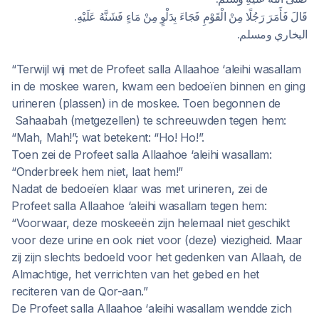
قَالَ فَأَمَرَ رَجُلًا مِنْ الْقَوْمِ فَجَاءَ بِدَلْوٍ مِنْ مَاءٍ فَشَنَّهُ عَلَيْهِ.
البخاري ومسلم.
“Terwijl wij met de Profeet salla Allaahoe ‘aleihi wasallam
in de moskee waren, kwam een bedoeïen binnen en ging
urineren (plassen) in de moskee. Toen begonnen de
Sahaabah (metgezellen) te schreeuwden tegen hem:
“Mah, Mah!”; wat betekent: “Ho! Ho!”.
Toen zei de Profeet salla Allaahoe ‘aleihi wasallam:
“Onderbreek hem niet, laat hem!”
Nadat de bedoeïen klaar was met urineren, zei de
Profeet salla Allaahoe ‘aleihi wasallam tegen hem:
“Voorwaar, deze moskeeën zijn helemaal niet geschikt
voor deze urine en ook niet voor (deze) viezigheid. Maar
zij zijn slechts bedoeld voor het gedenken van Allaah, de
Almachtige, het verrichten van het gebed en het
reciteren van de Qor-aan.”
De Profeet salla Allaahoe ‘aleihi wasallam wendde zich