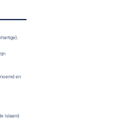
hartige).
ijn
genoemd en
de Islaam)