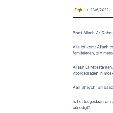
•
Fiqh
23/6/2022
Bismi Allaah Ar-Rahma
Alle lof komt Allaah 
familieleden, zijn metg
Allaah El-Moesta'aan
voorgedragen in mos
Aan Sheych Ibn Baaz r
Is het toegestaan om a
uitnodigt?