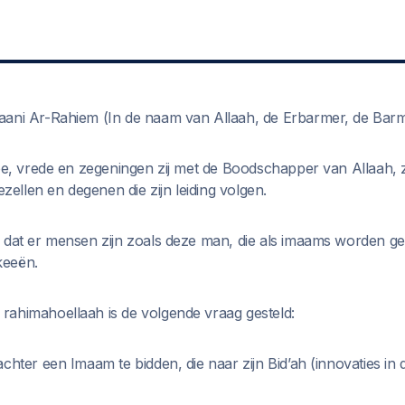
ani Ar-Rahiem (In de naam van Allaah, de Erbarmer, de Barm
toe, vrede en zegeningen zij met de Boodschapper van Allaah, z
ezellen en degenen die zijn leiding volgen.
, dat er mensen zijn zoals deze man, die als imaams worden 
keeën.
ahimahoellaah is de volgende vraag gesteld:
chter een Imaam te bidden, die naar zijn Bid’ah (innovaties in 