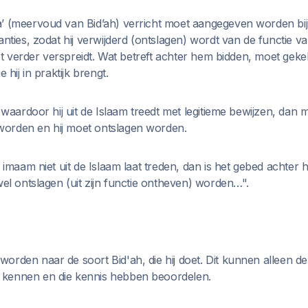
’ (meervoud van Bid’ah) verricht moet aangegeven worden bij
anties, zodat hij verwijderd (ontslagen) wordt van de functie 
niet verder verspreidt. Wat betreft achter hem bidden, moet ge
 hij in praktijk brengt.
t waardoor hij uit de Islaam treedt met legitieme bewijzen, dan m
orden en hij moet ontslagen worden.
e imaam niet uit de Islaam laat treden, dan is het gebed achter
wel ontslagen (uit zijn functie ontheven) worden…".
orden naar de soort Bid'ah, die hij doet. Dit kunnen alleen d
kennen en die kennis hebben beoordelen.