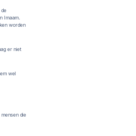
 de
van Imaam.
keken worden
ag er niet
 hem wel
e mensen die