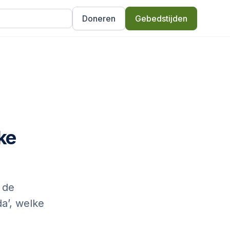
Doneren
Gebedstijden
ke
 de
a’, welke