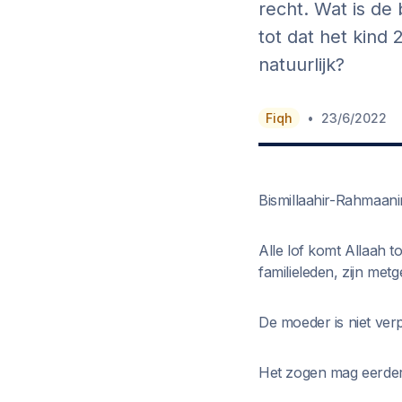
recht. Wat is d
tot dat het kind 
natuurlijk?
•
Fiqh
23/6/2022
Bismillaahir-Rahmaani
Alle lof komt Allaah 
familieleden, zijn metg
De moeder is niet verp
Het zogen mag eerder 