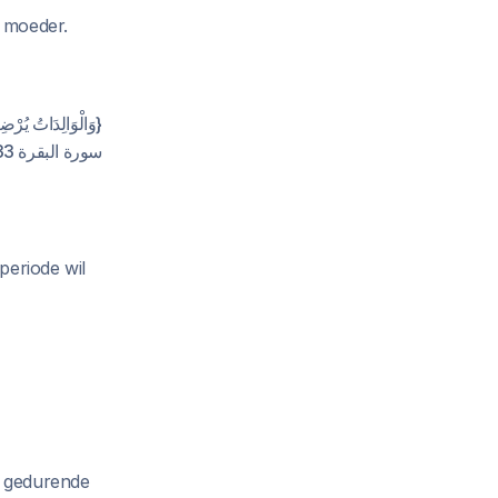
 moeder.
وَالْوَالِدَاتُ يُرْض ۚ}.
سورة البقرة 233.
periode wil
n gedurende