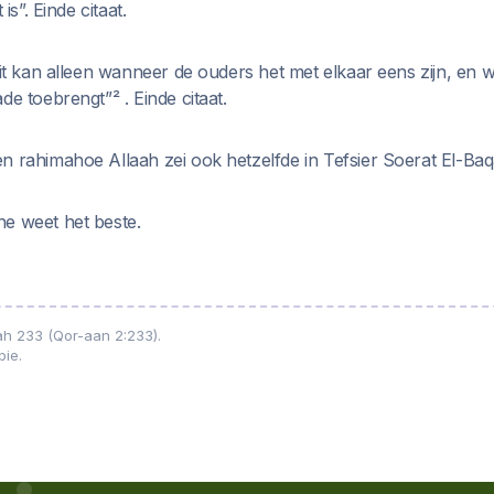
is”. Einde citaat.
dit kan alleen wanneer de ouders het met elkaar eens zijn, en 
de toebrengt”² . Einde citaat.
n rahimahoe Allaah zei ook hetzelfde in Tefsier Soerat El-Baq
e weet het beste.
ah 233 (Qor-aan 2:233).
bie.