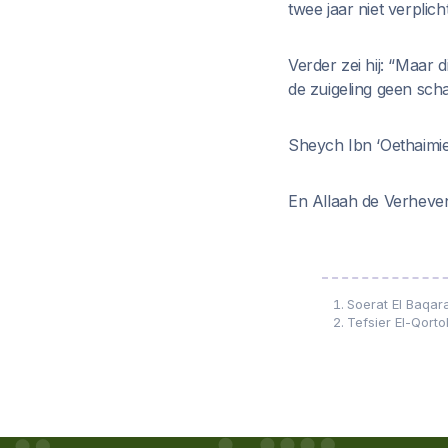
twee jaar niet verplicht 
Verder zei hij: “Maar 
de zuigeling geen scha
Sheych Ibn ‘Oethaimie
En Allaah de Verheven
Soerat El Baqar
Tefsier El-Qorto