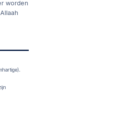
er worden
 Allaah
hartige).
ijn