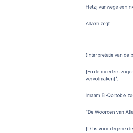
Hetzij vanwege een 
Allaah zegt:
(Interpretatie van de 
{En de moeders zogen 
vervolmaken}¹.
Imaam El-Qortobie zegt
“De Woorden van Allaa
{Dit is voor degene d