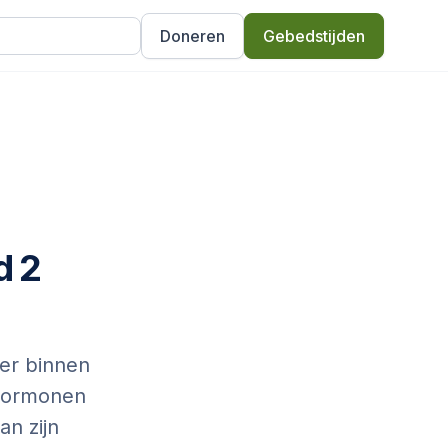
Doneren
Gebedstijden
d 2
der binnen
 hormonen
an zijn