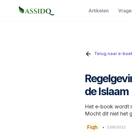
Artikelen
Vrage
Terug naar e-boe
Regelgevin
de Islaam
Het e-book wordt 
Mocht dit niet het g
Fiqh
•
23/6/2022