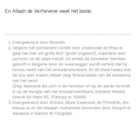
En Allaah de Verhevene weet het beste.
Overgeleverd door Moeslim.
Volgens het permanent comité voor onderzoek en Iftaa-e,
gaat het hier om grote Kofr (grote ongeloof), waardoor een
persoon uit de islam treedt. Dit omdat de bezoeker hiermee
gelooft in datgene door de waarzegger wordt verteld dat hij
kennis heeft van het onwaarneembare. En dit staat haaks met
de Qor-aan waarin Allaah zegt (Interpretatie van de betekenis
van het vers):
{Zeg: Niemand die zich in de hemelen of op de aarde bevindt,
is op de hoogte van het onwaarneembare, behalve Allaah}
Soerat An-Naml 65, (Fatwaa nr. 10648).
Overgeleverd door Ahmed, Aboe Daawoed, At-Tirmidhie, An-
Nasaa-ie en Ibn Maajah. Authentiek bevonden door Sheych El
Albaanie in Sahieh At-Targhieb.