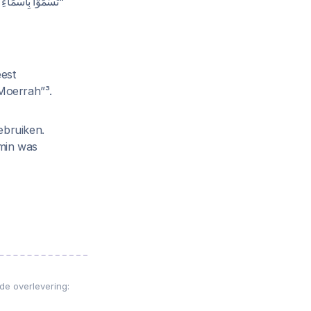
تَسَمَّوْا بِأَسْمَاءِ."
est
Moerrah”³.
ebruiken.
min was
de overlevering: