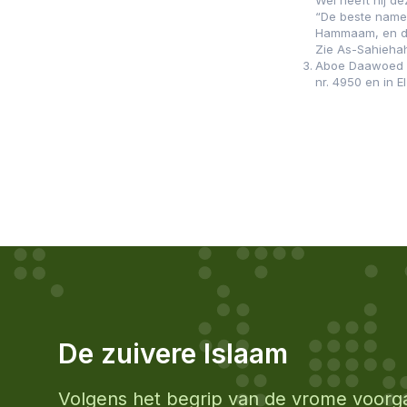
Wel heeft hij de
“De beste name
Hammaam, en de
Zie As-Sahiehah 
Aboe Daawoed e
nr. 4950 en in El
De zuivere Islaam
Volgens het begrip van de vrome voorg