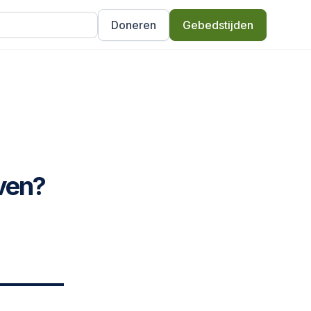
Doneren
Gebedstijden
ven?