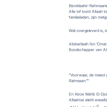
Bismillaahir-Rahmaani
Alle lof komt Allaah 
familieleden, zijn metg
Wat overgeleverd is, 
Abdoellaah Ibn ‘Omar,
Boodschapper van Alla
“Voorwaar, de meest g
Rahmaan.”¹
En Aboe Wahb El-Djoe
Allaahoe aleihi wasall