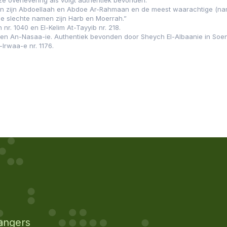
ze overlevering als volgt authentiek bevonden:
n zijn Abdoellaah en Abdoe Ar-Rahmaan en de meest waarachtige (name
 slechte namen zijn Harb en Moerrah.”
nr. 1040 en El-Kelim At-Tayyib nr. 218.
n An-Nasaa-ie. Authentiek bevonden door Sheych El-Albaanie in So
-Irwaa-e nr. 1176.
angers