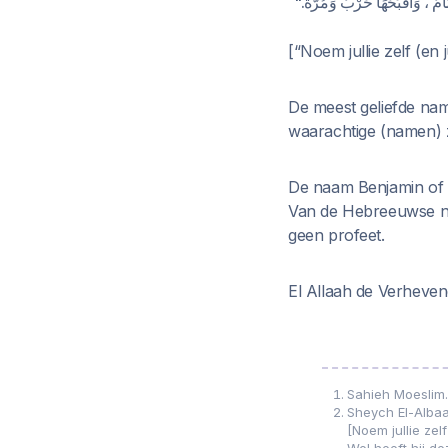
"َّامٌ ، وَأَقْبَحُهَا حَرْبٌ وَمُرَّةُ
[“Noem jullie zelf (en
De meest geliefde na
waarachtige (namen) 
De naam Benjamin of 
Van de Hebreeuwse na
geen profeet.
El Allaah de Verheven
Sahieh Moeslim.
Sheych El-Albaa
[Noem jullie zel