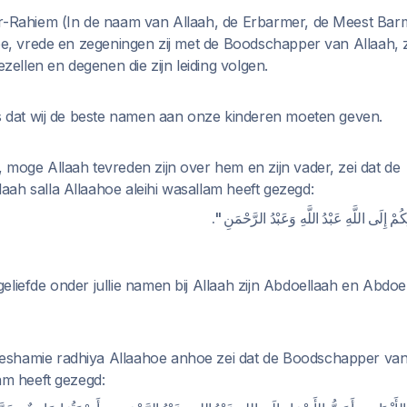
r-Rahiem (In de naam van Allaah, de Erbarmer, de Meest Barm
toe, vrede en zegeningen zij met de Boodschapper van Allaah, z
ezellen en degenen die zijn leiding volgen.
is dat wij de beste namen aan onze kinderen moeten geven.
 moge Allaah tevreden zijn over hem en zijn vader, zei dat de
ah salla Allaahoe aleihi wasallam heeft gezegd:
"ِكُمْ إِلَى اللَّهِ عَبْدُ اللَّهِ وَعَبْدُ الرَّحْمَنِ
eliefde onder jullie namen bij Allaah zijn Abdoellaah en Abdoe
shamie radhiya Allaahoe anhoe zei dat de Boodschapper van 
am heeft gezegd: