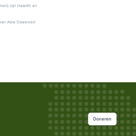
n) zijn Haarith en
enan Abie Daawoed
Doneren