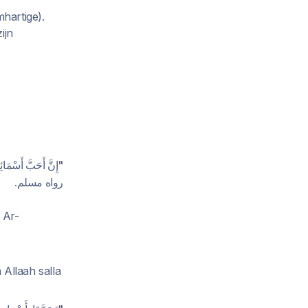
hartige).
ijn
إِنَّ أَحَبَّ أَسْمَائ ".
رواه مسلم.
 Ar-
Allaah salla