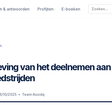
n & antwoorden
Profijten
E-boeken
n
eving van het deelnemen aan
dstrijden
•
8/10/2025
Team Assidq