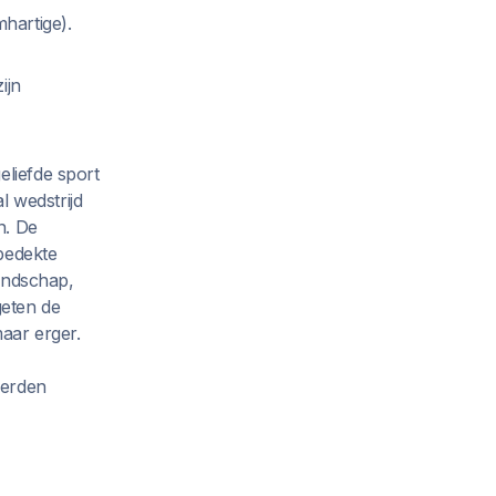
hartige).
ijn
eliefde sport
l wedstrijd
n. De
bedekte
jandschap,
geten de
maar erger.
eerden