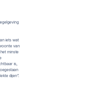
regelgeving
an iets wat
ewoonte van
n het minste
e
htbaar is,
 toegestaan
ekte dijen”.