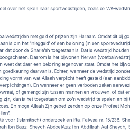
eel over het kijken naar sportwedstrijden, zoals de WK-wedstr
lwedstrijden met geld of prijzen zijn Haraam. Omdat dit bij g
aan is om het ‘inleggeld’ of een beloning (in een sportwedstrijd
r dat door de Sharie’ah toegestaan is. Dat is wedstrijd houden
oogschieten. Daarom is het bijwonen hiervan (voetbalwedstri
weet dat daar een beloning tegenover staat. Omdat het bijw
n goedkeuring daarvan is. Echter, wanneer de wedstrijd zonde
ding vormt van wat Allaah verplicht heeft gesteld (aan aanbid
verplichtingen). En wanneer er geen verboden zaken aanwezig
Awraat, of gemengd zijn tussen mannen en vrouwen, of dat er
zijn, dan is het toegestaan om zo’n wedstrijd te spelen en bij
t succes. En moge Allaah Zijn gebed zenden op onze Profeet Mo
llen”.
 voor (Islamitisch) onderzoek en Ifta, Fatwaa nr. 15/238. Sh
laah Ibn Baaz, Sheych AbdoelAziz Ibn Abdillaah Aal Sheych,