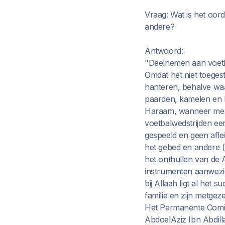
Vraag: Wat is het oord
andere?
Antwoord:
"Deelnemen aan voetba
Omdat het niet toegest
hanteren, behalve waa
paarden, kamelen en b
Haraam, wanneer men 
voetbalwedstrijden ee
gespeeld en geen aflei
het gebed en andere (
het onthullen van de 
instrumenten aanwezig 
bij Allaah ligt al he
familie en zijn metgeze
Het Permanente Comité
AbdoelAziz Ibn Abdil