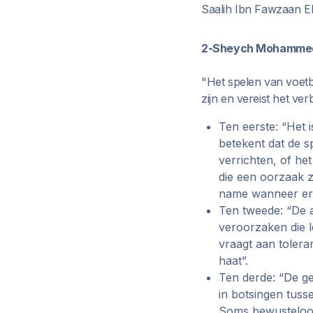
Saalih Ibn Fawzaan E
2-Sheych Mohammed I
"Het spelen van voetb
zijn en vereist het v
Ten eerste: “Het 
betekent dat de s
verrichten, of het
die een oorzaak zi
name wanneer er 
Ten tweede: “De aa
veroorzaken die le
vraagt aan tolera
haat”.
Ten derde: “De ge
in botsingen tusse
Soms bewusteloos