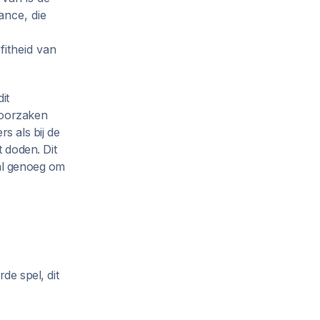
ance, die
fitheid van
it
roorzaken
s als bij de
t doden. Dit
 al genoeg om
de spel, dit