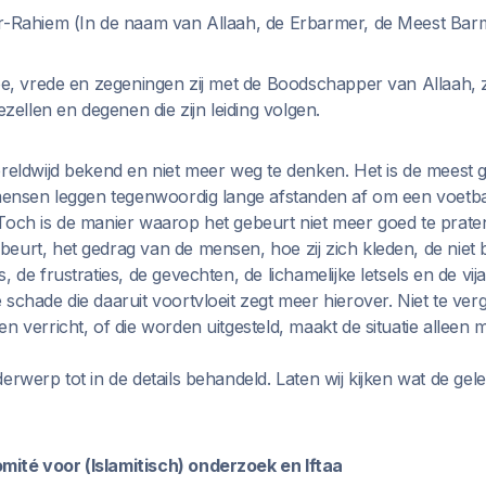
r-Rahiem (In de naam van Allaah, de Erbarmer, de Meest Barm
toe, vrede en zegeningen zij met de Boodschapper van Allaah, z
ezellen en degenen die zijn leiding volgen.
reldwijd bekend en niet meer weg te denken. Het is de meest g
 mensen leggen tegenwoordig lange afstanden af om een voetba
Toch is de manier waarop het gebeurt niet meer goed te prate
eurt, het gedrag van de mensen, hoe zij zich kleden, de niet 
, de frustraties, de gevechten, de lichamelijke letsels en de vi
schade die daaruit voortvloeit zegt meer hierover. Niet te ver
n verricht, of die worden uitgesteld, maakt de situatie alleen 
erwerp tot in de details behandeld. Laten wij kijken wat de gel
ité voor (Islamitisch) onderzoek en Iftaa