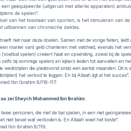
een geëquipeerde (uitgerust met allerlei apparaten) ambul
 tijdens de spelen”.
doel van het toestaan van sporten, is het stimuleren van de 
t uitbannen van chronische ziektes.
reeft niet naar deze doelen. Samen met de vorige feiten, leidt d
(een manier van) geld chanteren met valsheid, evenals het ve
(voetbal spelen) creëert haat en opwinding, zowel bij de speler
zelfs bij sommige spelers en kijkers leiden tot aanvallen en he
e wedstrijden die plaatsvond sinds een aantal maanden. Dit is
rijden) het verbod te leggen. En bij Allaah ligt al het succes”.
ed Ibn Ibrahim 8/116-117.
waa zei Sheych Mohammed Ibn Ibrahim:
 twee personen, die met de bal spelen, in een niet georganiseer
et niet bevat wat verboden is. En Allaah weet het beste”.
d Ibn Ibrahim 8/119.