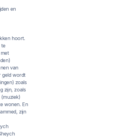
ijden en
okken hoort.
 te
 met
jden)
onen van
r geld wordt
dingen) zoals
 zijn, zoals
 (muziek)
 te wonen. En
hammed, zijn
eych
 Sheych