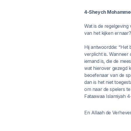
4-Sheych Mohammed I
Wat is de regelgeving
van het kijken ernaar
Hij antwoordde: “Het b
verplicht is. Wanneer
iemand is, die de meeste
wat hierover gezegd k
beoefenaar van de spo
dan is het niet toeges
om naar de spelers te k
Fataawaa Islamiyah 4
En Allaah de Verheven