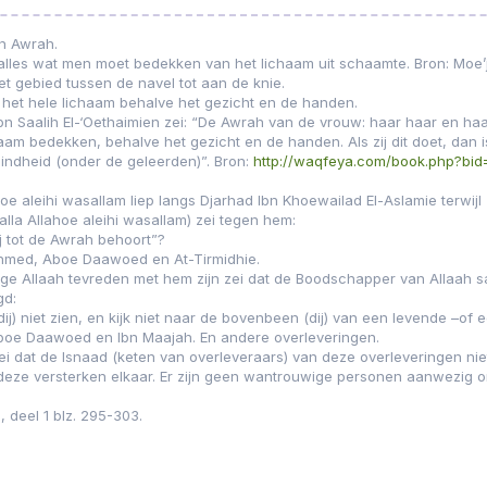
n Awrah.
lles wat men moet bedekken van het lichaam uit schaamte. Bron: Moe’j
t gebied tussen de navel tot aan de knie.
het hele lichaam behalve het gezicht en de handen.
Saalih El-‘Oethaimien zei: “De Awrah van de vrouw: haar haar en haar
haam bedekken, behalve het gezicht en de handen. Als zij dit doet, dan i
ndheid (onder de geleerden)”. Bron:
http://waqfeya.com/book.php?bid
hoe aleihi wasallam liep langs Djarhad Ibn Khoewailad El-Aslamie terwij
salla Allahoe aleihi wasallam) zei tegen hem:
ij tot de Awrah behoort”?
hmed, Aboe Daawoed en At-Tirmidhie.
oge Allaah tevreden met hem zijn zei dat de Boodschapper van Allaah sal
gd:
ij) niet zien, en kijk niet naar de bovenbeen (dij) van een levende –of
boe Daawoed en Ibn Maajah. En andere overleveringen.
i dat de Isnaad (keten van overleveraars) van deze overleveringen niet
eze versterken elkaar. Er zijn geen wantrouwige personen aanwezig ond
, deel 1 blz. 295-303.