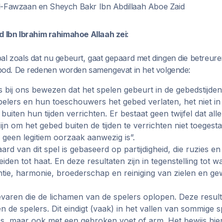
l-Fawzaan en Sheych Bakr Ibn Abdillaah Aboe Zaid
bn Ibrahim rahimahoe Allaah zei:
al zoals dat nu gebeurt, gaat gepaard met dingen die betreur
erbod. De redenen worden samengevat in het volgende:
is bij ons bewezen dat het spelen gebeurt in de gebedstijde
pelers en hun toeschouwers het gebed verlaten, het niet i
 buiten hun tijden verrichten. Er bestaat geen twijfel dat al
jn om het gebed buiten de tijden te verrichten niet toegesta
geen legitiem oorzaak aanwezig is”.
rd van dit spel is gebaseerd op partijdigheid, die ruzies e
iden tot haat. En deze resultaten zijn in tegenstelling tot w
ntie, harmonie, broederschap en reiniging van zielen en g
varen die de lichamen van de spelers oplopen. Deze resul
n de spelers. Dit eindigt (vaak) in het vallen van sommige s
, maar ook met een gebroken voet of arm. Het bewijs hier