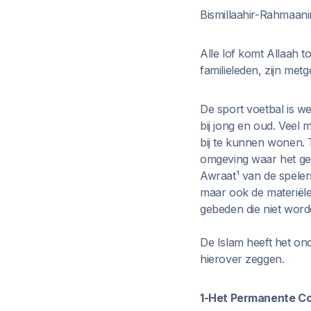
Bismillaahir-Rahmaani
Alle lof komt Allaah 
familieleden, zijn metg
De sport voetbal is we
bij jong en oud. Veel
bij te kunnen wonen. 
omgeving waar het geb
Awraat¹ van de spelers
maar ook de materiële 
gebeden die niet worde
De Islam heeft het ond
hierover zeggen.
1-Het Permanente Com