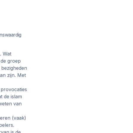
enswaardig
n. Wat
n de groep
le bezigheden
an zijn. Met
n provocaties
at de islam
eweten van
teren (vaak)
pelers.
van is de