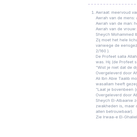
Awraat: meervoud va
Awrah van de mens: a
Awrah van de man: he
Awrah van de vrouw: 
Sheych Mohammed Ibn 
Zij moet het hele lic
vanwege de eensgezi
2/160 ).
De Profeet salla Alla
was. Hij (de Profeet 
“Wist je niet dat de d
Overgeleverd door A
Ali Ibn Abie Taalib m
wasallam heeft geze
“Laat je bovenbeen (d
Overgeleverd door A
Sheych El-Albaanie ze
zwakheden is, maar d
allen betrouwbaar).
Zie Irwaa-e El-Ghaliel