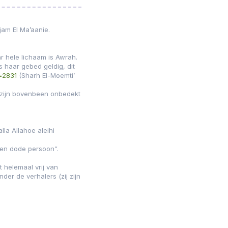
am El Ma’aanie.
 hele lichaam is Awrah.
s haar gebed geldig, dit
=2831
(Sharh El-Moemti’
l zijn bovenbeen onbedekt
la Allahoe aleihi
 een dode persoon”.
 helemaal vrij van
er de verhalers (zij zijn