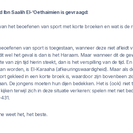
bn Saalih El-‘Oethaimien is gevraagd:
 van het beoefenen van sport met korte broeken en wat is de 
?
eoefenen van sport is toegestaan, wanneer deze niet afleidt v
 dit wel het geval is dan is het Haraam. Maar wanneer dit de g
 van zijn tijd hierin steekt, dan is het verspilling van de tijd. E
an worden, is El-Karaaha (afkeuringswaardigheid). Maar als d
rt gekleed in een korte broek is, waardoor zijn bovenbeen zic
taan. De jongens moeten hun dijen bedekken. Het is (ook) niet
ijken terwijl zich in deze situatie verkeren: spelen met niet bed
-431.
e weet het, het beste.