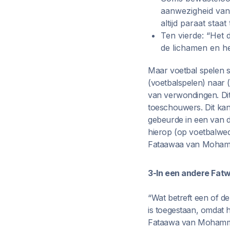
aanwezigheid van 
altijd paraat staat
Ten vierde: “Het 
de lichamen en he
Maar voetbal spelen st
(voetbalspelen) naar 
van verwondingen. Dit 
toeschouwers. Dit kan 
gebeurde in een van d
hierop (op voetbalwedst
Fataawaa van Mohamm
3-In een andere Fat
“Wat betreft een of de
is toegestaan, omdat h
Fataawa van Mohamme