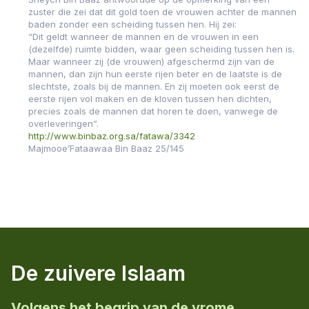
zuster die zei dat dit gold toen de vrouwen achter de mannen
baden zonder een scheiding tussen hen. Hij zei:
“Dit geldt wanneer de mannen en de vrouwen in een
(dezelfde) ruimte bidden, waar geen scheiding tussen hen is.
Maar wanneer zij (de vrouwen) afgeschermd zijn van de
mannen, dan zijn hun eerste rijen beter en de laatste is de
slechtste, zoals bij de mannen. En zij moeten ook eerst de
eerste rijen vol maken en de kloven tussen hen dichten,
precies zoals de mannen dat horen te doen, vanwege de
overleveringen”.
http://www.binbaz.org.sa/fatawa/3342
Majmooe’Fataawaa Bin Baaz 25/145
De zuivere Islaam
Volgens het begrip van de vrome