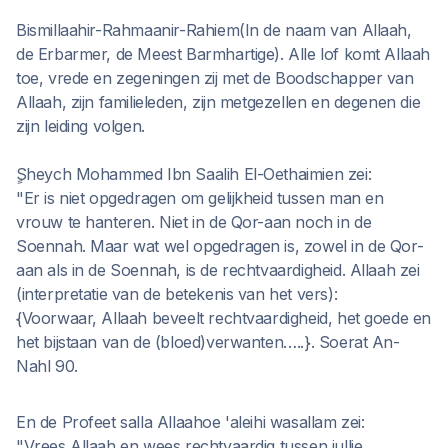
Bismillaahir-Rahmaanir-Rahiem(In de naam van Allaah,
de Erbarmer, de Meest Barmhartige). Alle lof komt Allaah
toe, vrede en zegeningen zij met de Boodschapper van
Allaah, zijn familieleden, zijn metgezellen en degenen die
zijn leiding volgen.
ٍSheych Mohammed Ibn Saalih El-Oethaimien zei:
"Er is niet opgedragen om gelijkheid tussen man en
vrouw te hanteren. Niet in de Qor-aan noch in de
Soennah. Maar wat wel opgedragen is, zowel in de Qor-
aan als in de Soennah, is de rechtvaardigheid. Allaah zei
(interpretatie van de betekenis van het vers):
{Voorwaar, Allaah beveelt rechtvaardigheid, het goede en
het bijstaan van de (bloed)verwanten…..}. Soerat An-
Nahl 90.
En de Profeet salla Allaahoe 'aleihi wasallam zei:
"Vrees Allaah en wees rechtvaardig tussen jullie