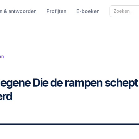
n & antwoorden
Profijten
E-boeken
en
 Degene Die de rampen schept
erd