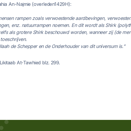
hia An-Najmie (overleden1429H):
l mensen rampen zoals verwoestende aardbevingen, verwoeste
ngen, enz. natuurrampen noemen. En dit wordt als Shirk (polyt
elfs als grotere Shirk beschouwd worden, wanneer zij (de me
toeschrijven.
Allaah de Schepper en de Onderhouder van dit universum is.”
ikitaab At-Tawhied blz. 299.