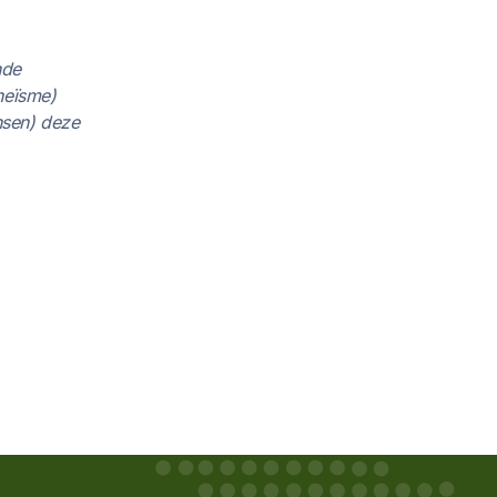
nde
heïsme)
nsen) deze