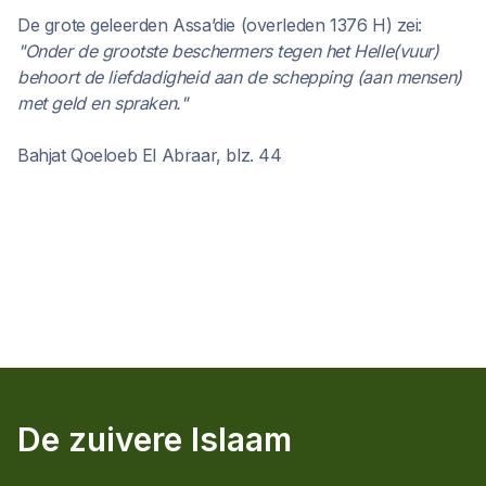
De grote geleerden Assa’die (overleden 1376 H) zei:
"Onder de grootste beschermers tegen het Helle(vuur)
behoort de liefdadigheid aan de schepping (aan mensen)
met geld en spraken."
Bahjat Qoeloeb El Abraar, blz. 44
De zuivere Islaam