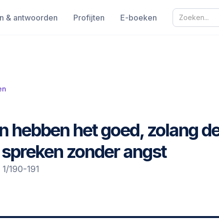
n & antwoorden
Profijten
E-boeken
en
 hebben het goed, zolang d
 spreken zonder angst
 1/190-191