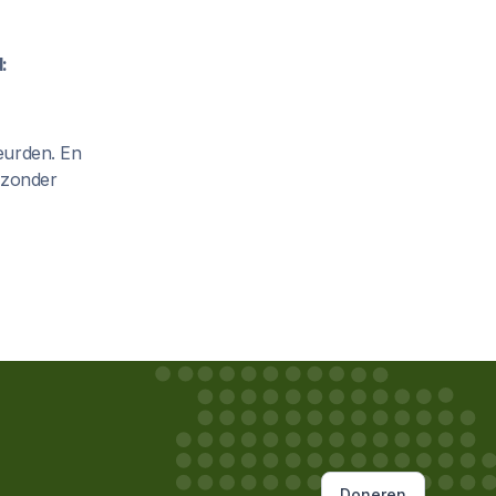
:
keurden. En
t zonder
Doneren