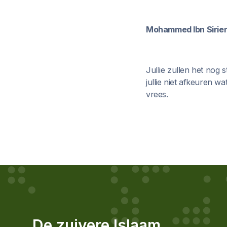
Mohammed Ibn Sirien 
Jullie zullen het nog 
jullie niet afkeuren wa
vrees.
De zuivere Islaam