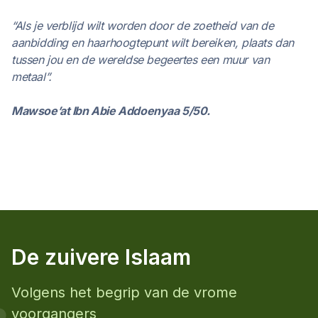
“Als je verblijd wilt worden door de zoetheid van de
aanbidding en haarhoogtepunt wilt bereiken, plaats dan
tussen jou en de wereldse begeertes een muur van
metaal”.
Mawsoe’at Ibn Abie Addoenyaa 5/50.
De zuivere Islaam
Volgens het begrip van de vrome
voorgangers