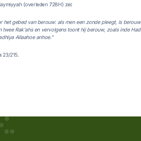
Taymiyyah (overleden 728H) zei:
r het gebed van berouw: als men een zonde pleegt, is berouw 
n twee Rak'ahs en vervolgens toont hij berouw, zoals inde Had
adhiya Allaahoe anhoe.”
 23/215.