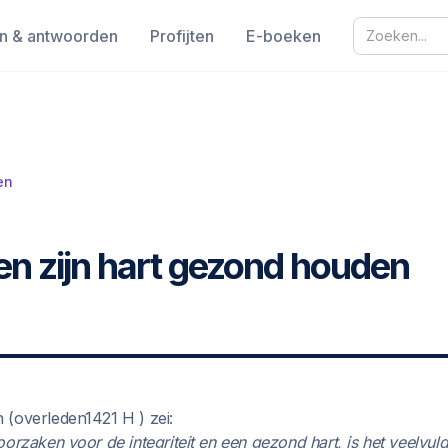
n & antwoorden
Profijten
E-boeken
en
en zijn hart gezond houden
(overleden1421 H ) zei:
orzaken voor de integriteit en een gezond hart, is het veelvuld