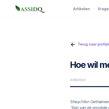
Artikelen
Vrage
Terug naar profijt
Hoe wil m
23/6/2022
SheychIbn Oethaimien 
“Een van de grootste o