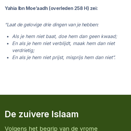
Yahia Ibn Moe’aadh (overleden 258 H) zei:
“Laat de gelovige drie dingen van je hebben:
Als je hem niet baat, doe hem dan geen kwaad;
En als je hem niet verblijdt, maak hem dan niet
verdrietig;
En als je hem niet prijst, misprijs hem dan niet”.
De zuivere Islaam
Volgens het begrip van de vrome