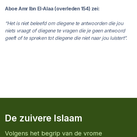
Aboe Amr Ibn El-Alaa (overleden 154) zei:
“Het is niet beleefd om diegene te antwoorden die jou
niets vraagt of diegene te vragen die je geen antwoord
geeft of te spreken tot diegene die niet naar jou luistert”.
De zuivere Islaam
Volgens het begrip van de vrome