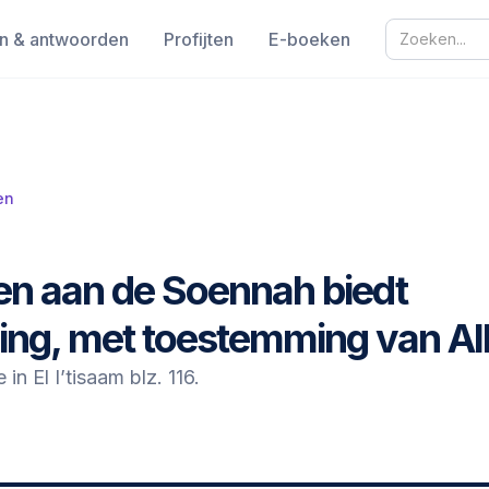
n & antwoorden
Profijten
E-boeken
en
n aan de Soennah biedt
ng, met toestemming van Al
n El I’tisaam blz. 116.