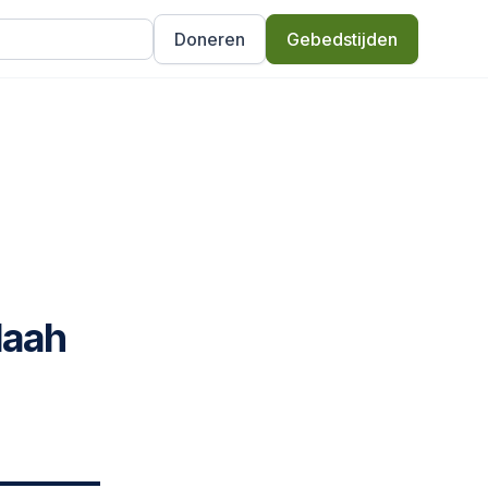
Doneren
Gebedstijden
laah