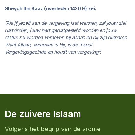
Sheych Ibn Baaz (overleden 1420 H) zei:
“Als jij jezelf aan de vergeving laat wennen, zal jouw ziel
rustvinden, jouw hart gerustgesteld worden en jouw
status zal worden verheven bij Allaah en bij zijn dienaren.
Want Allaah, verheven is Hij, is de meest
Vergevingsgezinde en houdt van vergeving”.
De zuivere Islaam
Volgens het begrip van de vrome