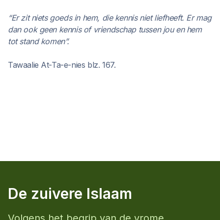
“Er zit niets goeds in hem, die kennis niet liefheeft. Er mag
dan ook geen kennis of vriendschap tussen jou en hem
tot stand komen”.
Tawaalie At-Ta-e-nies blz. 167.
De zuivere Islaam
Volgens het begrip van de vrome