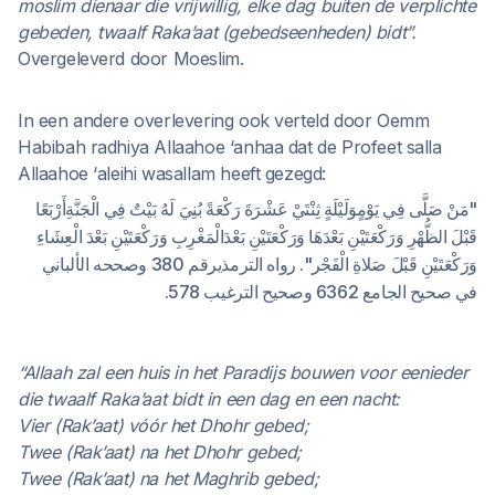
moslim dienaar die vrijwillig, elke dag buiten de verplichte
gebeden, twaalf Raka’aat (gebedseenheden) bidt”.
Overgeleverd door Moeslim.
In een andere overlevering ook verteld door Oemm
Habibah radhiya Allaahoe ‘anhaa dat de Profeet salla
Allaahoe ‘aleihi wasallam heeft gezegd:
"مَنْ صَلَّى فِي يَوْمٍوَلَيْلَةٍ ثِنْتَيْ عَشْرَةَ رَكْعَةً بُنِيَ لَهُ بَيْتٌ فِي الْجَنَّةِأَرْبَعًا
قَبْلَ الظُّهْرِ وَرَكْعَتَيْنِ بَعْدَهَا وَرَكْعَتَيْنِ بَعْدَالْمَغْرِبِ وَرَكْعَتَيْنِ بَعْدَ الْعِشَاءِ
وَرَكْعَتَيْنِ قَبْلَ صَلاةِ الْفَجْر". رواه الترمذيرقم 380 وصححه الألباني
في صحيح الجامع 6362 وصحيح الترغيب 578.
“Allaah zal een huis in het Paradijs bouwen voor eenieder
die twaalf Raka’aat bidt in een dag en een nacht:
Vier (Rak’aat) vóór het Dhohr gebed;
Twee (Rak’aat) na het Dhohr gebed;
Twee (Rak’aat) na het Maghrib gebed;