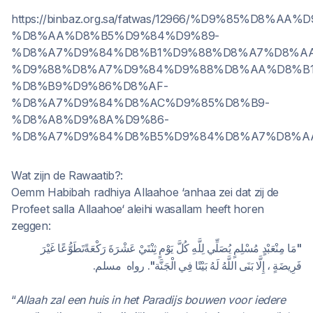
https://binbaz.org.sa/fatwas/12966/%D9%85%D8%AA%
%D8%AA%D8%B5%D9%84%D9%89-
%D8%A7%D9%84%D8%B1%D9%88%D8%A7%D8%A
%D9%88%D8%A7%D9%84%D9%88%D8%AA%D8%B1
%D8%B9%D9%86%D8%AF-
%D8%A7%D9%84%D8%AC%D9%85%D8%B9-
%D8%A8%D9%8A%D9%86-
%D8%A7%D9%84%D8%B5%D9%84%D8%A7%D8%A
Wat zijn de Rawaatib?:
Oemm Habibah radhiya Allaahoe ‘anhaa zei dat zij de
Profeet salla Allaahoe‘ aleihi wasallam heeft horen
zeggen:
"مَا مِنْعَبْدٍ مُسْلِمٍ يُصَلِّي لِلَّهِ كُلَّ يَوْمٍ ثِنْتَيْ عَشْرَةَ رَكْعَةًتَطَوُّعًا غَيْرَ
فَرِيضَةٍ ، إِلَّا بَنَى اللَّهُ لَهُ بَيْتًا فِي الْجَنَّة". رواه مسلم.
“
Allaah zal een huis in het Paradijs bouwen voor iedere