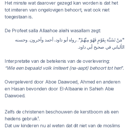
Het minste wat daarover gezegd kan worden is dat het
tot imiteren van ongelovigen behoort, wat ook niet
toegestaan is.
De Profeet salla Allaahoe aleihi wasallam zegt:
"مَنْ تَشَبَّهَ بِقَوْمٍ فَهُوَ مِنْهُمْ". رواه أبو داود، أحمد وآخرون. وحسنه
الألباني في صحيح أبي داود.
Interpretatie van de betekenis van de overlevering:
“Wie een bepaald volk imiteert (na-aapt) behoort tot hen
”.
Overgeleverd door Aboe Daawoed, Ahmed en anderen
en Hasan bevonden door El-Albaanie in Sahieh Abie
Daawoed.
Zelfs de christenen beschouwen de kerstboom als een
heidens gebruik¹.
Dat uw kinderen nu al weten dat dit niet van de moslims