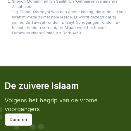
Sheych Mohammed Ibn Saalih Ibn ‘Oethaimien rahimahoe
Allaah zei:
“Hij (Dhoel-Qarnayn) was een goede koning, die in de tijd van
Ibrahim vrede zij met hem leefde. Er wordt gezegd dat zij
samen de Tawaaf rondom El-Bayt (rondgangen rondom El-
Ka’bah) hebben verricht, en Allaah weet het beste”.
Fataawaa Nooron ‘alaa Ad-Darb 4/60.
De zuivere Islaam
Volgens het begrip van de vrome
voorgangers
Doneren