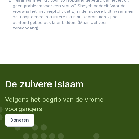
“Maar wanneer dit vóór zonsopgang gebeurt, dan levert dit
geen probleem voor een vrouw”: Sheych bedoelt: Voor de
vrouw is het niet verplicht dat zij in de moskee bidt, waar men
het Fadjr gebed in duistere tijd bidt. Daarom kan zij het
ochtend gebed ook later bidden. (Maar wel vóór
zonsopgang).
De zuivere Islaam
Volgens het begrip van de vrome
voorgangers
Doneren