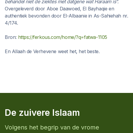
behandel niet de ziektes met datgene wat Haraam is”.
Overgeleverd door Aboe Daawoed, El Bayhaqie en
authentiek bevonden door El-Albaanie in As-Sahiehah nr.
4/174.
Bron:
https://ferkous.com/home/?q=fatwa-1105
En Allaah de Verhevene weet het, het beste.
De zuivere Islaam
Volgens het begrip van de vrome