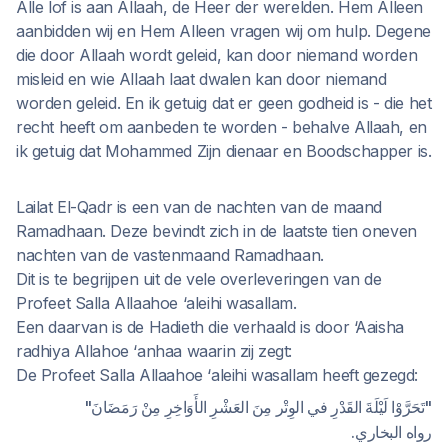
Alle lof is aan Allaah, de Heer der werelden. Hem Alleen
aanbidden wij en Hem Alleen vragen wij om hulp. Degene
die door Allaah wordt geleid, kan door niemand worden
misleid en wie Allaah laat dwalen kan door niemand
worden geleid. En ik getuig dat er geen godheid is - die het
recht heeft om aanbeden te worden - behalve Allaah, en
ik getuig dat Mohammed Zijn dienaar en Boodschapper is.
Lailat El-Qadr is een van de nachten van de maand
Ramadhaan. Deze bevindt zich in de laatste tien oneven
nachten van de vastenmaand Ramadhaan.
Dit is te begrijpen uit de vele overleveringen van de
Profeet Salla Allaahoe ‘aleihi wasallam.
Een daarvan is de Hadieth die verhaald is door ‘Aaisha
radhiya Allahoe ‘anhaa waarin zij zegt:
De Profeet Salla Allaahoe ‘aleihi wasallam heeft gezegd:
"تَحَرَّوْا لَيْلَةَ القَدْرِ في الوِتْر مِنَ العَشْرِ الأَوَاخِرِ مِنْ رَمَضَانَ"
رواه البخاري.