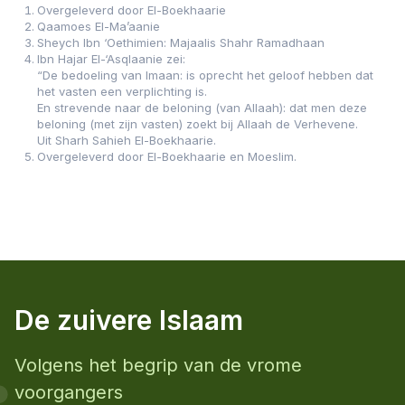
Overgeleverd door El-Boekhaarie
Qaamoes El-Ma’aanie
Sheych Ibn ‘Oethimien: Majaalis Shahr Ramadhaan
Ibn Hajar El-‘Asqlaanie zei:
“De bedoeling van Imaan: is oprecht het geloof hebben dat
het vasten een verplichting is.
En strevende naar de beloning (van Allaah): dat men deze
beloning (met zijn vasten) zoekt bij Allaah de Verhevene.
Uit Sharh Sahieh El-Boekhaarie.
Overgeleverd door El-Boekhaarie en Moeslim.
De zuivere Islaam
Volgens het begrip van de vrome
voorgangers