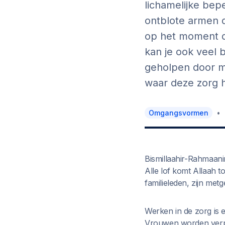
lichamelijke bep
ontblote armen d
op het moment d
kan je ook veel 
geholpen door m
waar deze zorg he
•
Omgangsvormen
Bismillaahir-Rahmaani
Alle lof komt Allaah 
familieleden, zijn metg
Werken in de zorg is
Vrouwen worden verp