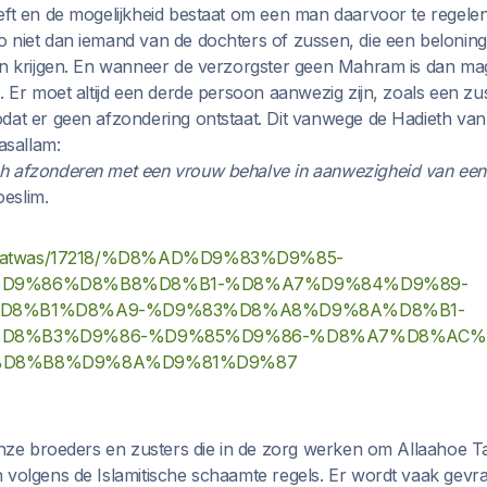
eft en de mogelijkheid bestaat om een man daarvoor te regelen,
 niet dan iemand van de dochters of zussen, die een beloning
en krijgen. En wanneer de verzorgster geen Mahram is dan mag 
. Er moet altijd een derde persoon aanwezig zijn, zoals een zu
dat er geen afzondering ontstaat. Dit vanwege de Hadieth van
asallam:
h afzonderen met een vrouw behalve in aanwezigheid van ee
eslim.
.sa/fatwas/17218/%D8%AD%D9%83%D9%85-
D9%86%D8%B8%D8%B1-%D8%A7%D9%84%D9%89-
D8%B1%D8%A9-%D9%83%D8%A8%D9%8A%D8%B1-
D8%B3%D9%86-%D9%85%D9%86-%D8%A7%D8%AC%
D8%B8%D9%8A%D9%81%D9%87
 onze broeders en zusters die in de zorg werken om Allaahoe Ta
 volgens de Islamitische schaamte regels. Er wordt vaak gevr