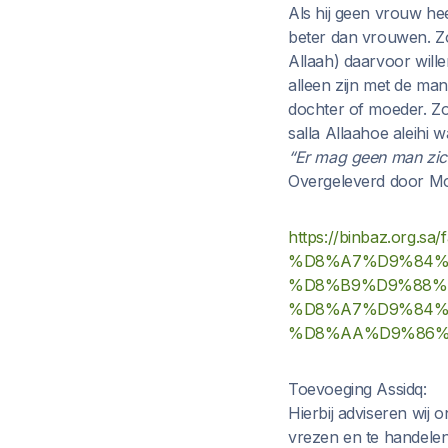
Als hij geen vrouw he
beter dan vrouwen. Zo
Allaah) daarvoor will
alleen zijn met de man
dochter of moeder. Zo
salla Allaahoe aleihi w
“Er mag geen man zic
Overgeleverd door Mo
https://binbaz.org
%D8%A7%D9%84%
%D8%B9%D9%88%
%D8%A7%D9%84%
%D8%AA%D9%86%
Toevoeging Assidq:
Hierbij adviseren wij
vrezen en te handelen