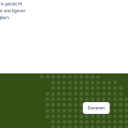
re geslacht
de werkgever
jken.
Doneren