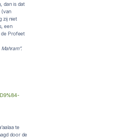
 dan is dat
 (van
zij niet
s, een
 de Profeet
n Mahram”.
D9%84-
’aalaa te
aagd door de