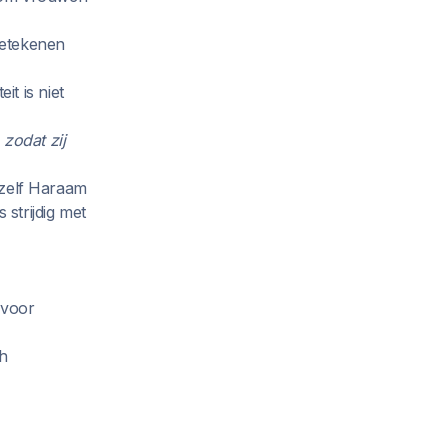
betekenen
t is niet
zodat zij
u zelf Haraam
 strijdig met
 voor
ah