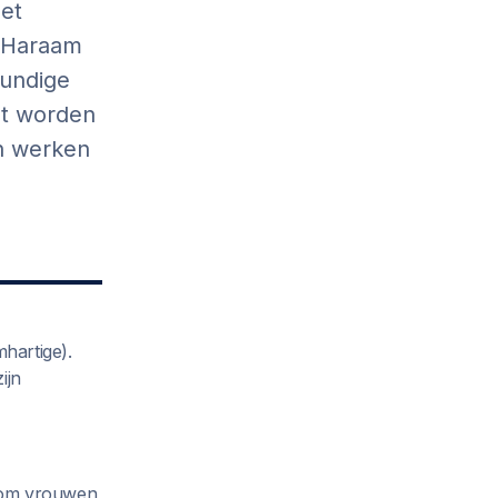
met
t Haraam
kundige
et worden
n werken
hartige).
ijn
 om vrouwen