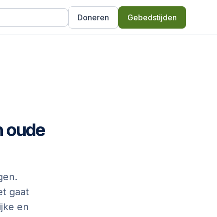
Doneren
Gebedstijden
n oude
gen.
et gaat
ijke en