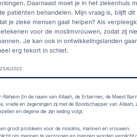
erkingen. Daarnaast moet je in het ziekenhuis 
e patiënten behandelen. Mijn vraag is, blijft di
at je zieke mensen gaat helpen? Als verpleeg
betekenen voor de moslimvrouwen, zodat zij ni
annen. Je kan ook in ontwikkelingslanden gaa
el erg tekort in schiet.
23/6/2022
r-Rahiem (In de naam van Allaah, de Erbarmer, de Meest Barm
toe, vrede en zegeningen zij met de Boodschapper van Allaah, z
ezellen en degene die zijn leiding volgt.
 een groot probleem voor de moslims, mannen en vrouwen.
licht om mannen te verzorgen en mannen worden verplicht