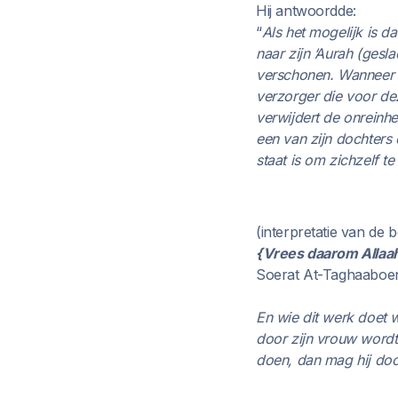
Hij antwoordde:
“
Als het mogelijk is d
naar zijn ‘Aurah (gesla
verschonen. Wanneer d
verzorger die voor dez
verwijdert de onreinh
een van zijn dochters 
staat is om zichzelf t
(interpretatie van de 
{Vrees daarom Allaah v
Soerat At-Taghaaboen
En wie dit werk doet 
door zijn vrouw wordt 
doen, dan mag hij do