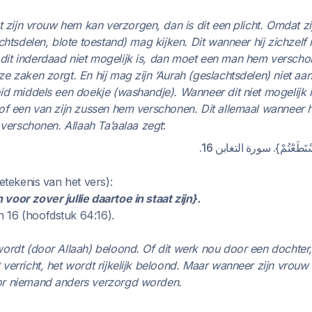
at zijn vrouw hem kan verzorgen, dan is dit een plicht. Omdat z
chtsdelen, blote toestand) mag kijken. Dit wanneer hij zichzelf 
it inderdaad niet mogelijk is, dan moet een man hem verscho
e zaken zorgt. En hij mag zijn ‘Aurah (geslachtsdelen) niet aan
eid middels een doekje (washandje). Wanneer dit niet mogelijk 
of een van zijn zussen hem verschonen. Dit allemaal wanneer hij
e verschonen. Allaah Ta’aalaa zegt
:
{ اسْتَطَعْتُمْ}. سورة التغابن 16
betekenis van het vers):
oor zover jullie daartoe in staat zijn}.
 16 (hoofdstuk 64:16).
wordt (door Allaah) beloond. Of dit werk nou door een dochter,
verricht, het wordt rijkelijk beloond. Maar wanneer zijn vrouw
or niemand anders verzorgd worden.