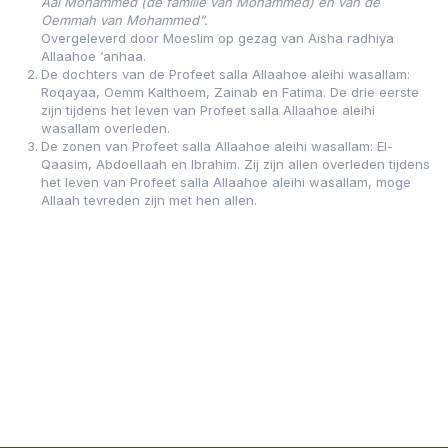
Aal Mohammed (de familie van Mohammed) en van de
Oemmah van Mohammed”.
Overgeleverd door Moeslim op gezag van Aisha radhiya
Allaahoe ‘anhaa.
De dochters van de Profeet salla Allaahoe aleihi wasallam:
Roqayaa, Oemm Kalthoem, Zainab en Fatima. De drie eerste
zijn tijdens het leven van Profeet salla Allaahoe aleihi
wasallam overleden.
De zonen van Profeet salla Allaahoe aleihi wasallam: El-
Qaasim, Abdoellaah en Ibrahim. Zij zijn allen overleden tijdens
het leven van Profeet salla Allaahoe aleihi wasallam, moge
Allaah tevreden zijn met hen allen.