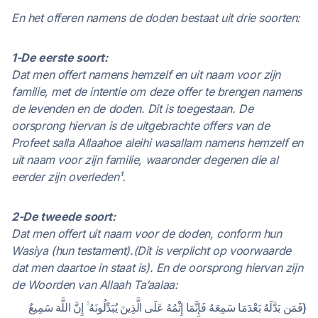
En het offeren namens de doden bestaat uit drie soorten:
1-De eerste soort:
Dat men offert namens hemzelf en uit naam voor zijn
familie, met de intentie om deze offer te brengen namens
de levenden en de doden. Dit is toegestaan. De
oorsprong hiervan is de uitgebrachte offers van de
Profeet salla Allaahoe aleihi wasallam namens hemzelf en
uit naam voor zijn familie, waaronder degenen die al
eerder zijn overleden¹.
2-De tweede soort:
Dat men offert uit naam voor de doden, conform hun
Wasiya (hun testament).(Dit is verplicht op voorwaarde
dat men daartoe in staat is). En de oorsprong hiervan zijn
de Woorden van Allaah Ta’aalaa:
{فَمَن بَدَّلَهُ بَعْدَمَا سَمِعَهُ فَإِنَّمَا إِثْمُهُ عَلَى الَّذِينَ يُبَدِّلُونَهُ ۚ إِنَّ اللَّهَ سَمِيعٌ