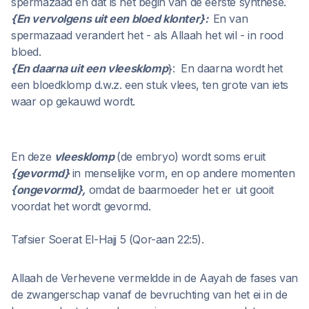
spermazaad en dat is het begin van de eerste synthese.
{En vervolgens uit een bloed klonter}:
En van
spermazaad verandert het - als Allaah het wil - in rood
bloed.
{En daarna uit een vleesklomp
}: En daarna wordt
het
een bloedklomp d.w.z. een stuk vlees, ten grote van iets
waar op gekauwd wordt.
En deze
vleesklomp
(de embryo) wordt soms eruit
{gevormd}
in menselijke vorm, en op andere momenten
{ongevormd},
omdat de baarmoeder het er uit gooit
voordat het wordt gevormd.
Tafsier Soerat El-Hajj 5 (Qor-aan 22:5).
Allaah de Verhevene vermeldde in de Aayah de fases van
de zwangerschap vanaf de bevruchting van het ei in de