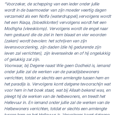
“Voorzeker, de schepping van een ieder onder jullie
wordt in de baarmoeder van zijn moeder veertig dagen
verzameld als een Notfa (waterdruppel),vervolgens wordt
het een ‘Alaqa, (bloedklonter) vervolgens wordt het een
Modhgha (vleesklomp). Vervolgens wordt de engel naar
hem gestuurd die de ziel in hem blaast en vier woorden
(zaken) wordt bevolen: het schrijven van zijn
levensvoorziening, zijn daden (die hij gedurende zijn
leven zal verrichten), zijn levenseinde en of hij ongelukkig
of gelukkig zal zijn.
Voorwaar, bij Degene naast Wie geen Godheid is, iemand
onder jullie zal de werken van de paradijsbewoners
verrichten, totdat er slechts een armlengte tussen hem en
het paradijs is. Vervolgens komt datgene tevoorschijn wat
voor hem in het boek staat, wat bij Allaah bekend was, en
pleegt hij de werken van de helbewoners, en treedt het
Hellevuur in. En iemand onder jullie zal de werken van de
Helbewoners verrichten, totdat er slechts een armlengte
tussen hem en het Hellevuur is. Vervolgens komt datgene