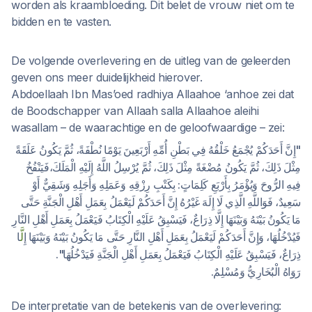
worden als kraambloeding. Dit belet de vrouw niet om te
bidden en te vasten.
De volgende overlevering en de uitleg van de geleerden
geven ons meer duidelijkheid hierover.
Abdoellaah Ibn Mas’oed radhiya Allaahoe ‘anhoe zei dat
de Boodschapper van Allaah salla Allaahoe aleihi
wasallam – de waarachtige en de geloofwaardige – zei:
"إِنَّ أَحَدَكُمْ يُجْمَعُ خَلْقُهُ فِي بَطْنِ أُمِّهِ أَرْبَعِينَ يَوْمًا نُطْفَةً، ثُمَّ يَكُونُ عَلَقَةً
مِثْلَ ذَلِكَ، ثُمَّ يَكُونُ مُضْغَةً مِثْلَ ذَلِكَ، ثُمَّ يُرْسِلُ اللَّهُ إِلَيْهِ الْمَلَكَ،فَيَنْفُخُ
فِيهِ الرُّوحَ وَيُؤْمَرُ بِأَرْبَعِ كَلِمَاتٍ: بِكَتْبِ رِزْقِهِ وَعَمَلِهِ وَأَجَلِهِ وَشَقِيٌّ أَوْ
سَعِيدٌ، فَوَاللَّهِ الَّذِي لَا إِلَهَ غَيْرُهُ إِنَّ أَحَدَكُمْ لَيَعْمَلُ بِعَمَلِ أَهْلِ الْجَنَّةِ حَتَّى
مَا يَكُونُ بَيْنَهُ وَبَيْنَهَا إِلَّا ذِرَاعٌ، فَيَسْبِقُ عَلَيْهِ الْكِتَابُ فَيَعْمَلُ بِعَمَلِ أَهْلِ النَّارِ
فَيُدْخُلُهَا، وَإِنَّ أَحَدَكُمْ لَيَعْمَلُ بِعَمَلِ أَهْلِ النَّارِ حَتَّى مَا يَكُونُ بَيْنَهُ وَبَيْنَهَا إِ
لَّ
ا
ذِرَاعٌ، فَيَسْبِقُ عَلَيْهِ الْكِتَابُ فَيَعْمَلُ بِعَمَلِ أَهْلِ الْجَنَّةِ فَيَدْخُلُهَا".
رَوَاهُ الْبُخَارِيُّ وَمُسْلِمٌ.
De interpretatie van de betekenis van de overlevering: