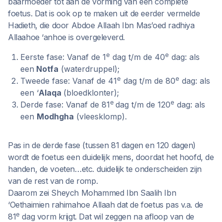
baarmoeder tot aan de vorming van een complete
foetus. Dat is ook op te maken uit de eerder vermelde
Hadieth, die door Abdoe Allaah Ibn Mas’oed radhiya
Allaahoe ‘anhoe is overgeleverd.
e
e
Eerste fase: Vanaf de 1
dag t/m de 40
dag: als
een
Notfa
(waterdruppel);
e
e
Tweede fase: Vanaf de 41
dag t/m de 80
dag: als
een ‘
Alaqa
(bloedklonter);
e
e
Derde fase: Vanaf de 81
dag t/m de 120
dag: als
een
Modhgha
(vleesklomp).
Pas in de derde fase (tussen 81 dagen en 120 dagen)
wordt de foetus een duidelijk mens, doordat het hoofd, de
handen, de voeten…etc. duidelijk te onderscheiden zijn
van de rest van de romp.
Daarom zei Sheych Mohammed Ibn Saalih Ibn
‘Oethaimien rahimahoe Allaah dat de foetus pas v.a. de
e
81
dag vorm krijgt. Dat wil zeggen na afloop van de