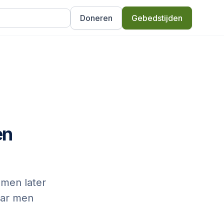
Doneren
Gebedstijden
en
 men later
aar men