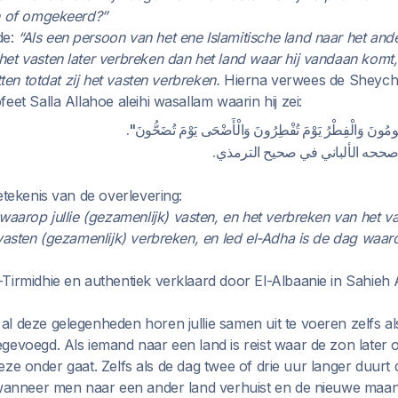
n of omgekeerd?”
de:
“Als een persoon van het ene Islamitische land naar het ande
et vasten later verbreken dan het land waar hij vandaan komt
tten totdat zij het vasten verbreken.
Hierna verwees de Sheych
eet Salla Allahoe aleihi wasallam waarin hij zei:
"ُومُونَ وَالْفِطْرُ يَوْمَ تُفْطِرُونَ وَالْأَضْحَى يَوْمَ تُضَحُّونَ
وصححه الألباني في صحيح الترمذي
etekenis van de overlevering:
waarop jullie (gezamenlijk) vasten
, en het verbreken van het va
vasten (gezamenlijk) verbreken, en Ied el-Adha is de dag waarop
Tirmidhie en authentiek verklaard door El-Albaanie in Sahieh A
l deze gelegenheden horen jullie samen uit te voeren zelfs al
gevoegd. Als iemand naar een land is reist waar de zon later 
t deze onder gaat. Zelfs als de dag twee of drie uur langer duurt
 wanneer men naar een ander land verhuist en de nieuwe maan