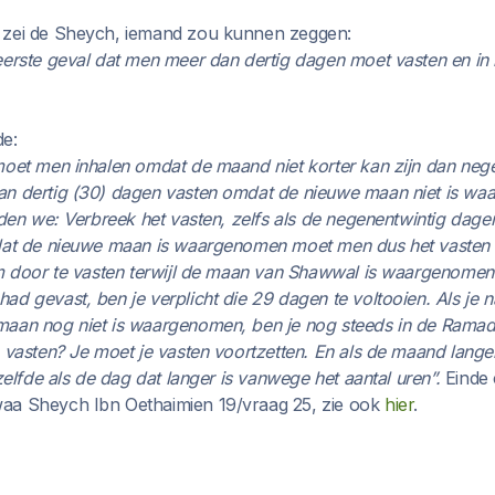
 zei de Sheych, iemand zou kunnen zeggen:
eerste geval dat men meer dan dertig dagen moet vasten en in
e:
moet men inhalen omdat de maand niet korter kan zijn dan neg
an dertig (30) dagen vasten omdat de nieuwe maan niet is w
iden we: Verbreek het vasten, zelfs als de negenentwintig dage
mdat de nieuwe maan is waargenomen moet men dus het vasten 
om door te vasten terwijl de maan van Shawwal is waargenomen.
d gevast, ben je verplicht die 29 dagen te voltooien. Als je n
maan nog niet is waargenomen, ben je nog steeds in de Rama
e vasten? Je moet je vasten voortzetten. En als de maand lang
tzelfde als de dag dat langer is vanwege het aantal uren”.
Einde c
aa Sheych Ibn Oethaimien 19/vraag 25, zie ook
hier
.