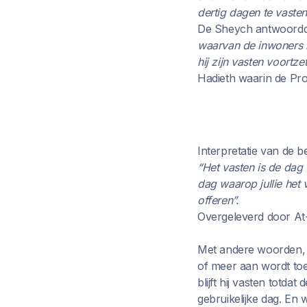
dertig dagen te vaste
De Sheych antwoord
waarvan de inwoners h
hij zijn vasten voortze
Hadieth waarin de Prof
Interpretatie van de b
“
Het vasten is de dag 
dag waarop jullie het 
offeren”.
Overgeleverd door At-
Met andere woorden, a
of meer aan wordt toe
blijft hij vasten totda
gebruikelijke dag. En