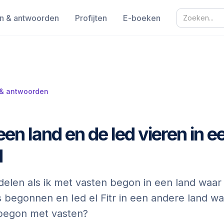
n & antwoorden
Profijten
E-boeken
 & antwoorden
een land en de Ied vieren in e
d
elen als ik met vasten begon in een land waar
s begonnen en Ied el Fitr in een andere land w
begon met vasten?