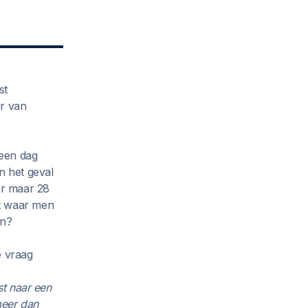
st
er van
 een dag
n het geval
er maar 28
st waar men
en?
e vraag
st naar een
meer dan