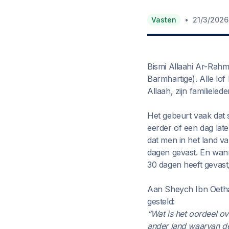
•
Vasten
21/3/2026
Bismi Allaahi Ar-Rah
Barmhartige). Alle lo
Allaah, zijn familieled
Het gebeurt vaak dat 
eerder of een dag lat
dat men in het land v
dagen gevast. En wan
30 dagen heeft gevast
Aan Sheych Ibn Oetha
gesteld:
“Wat is het oordeel ov
ander land waarvan de