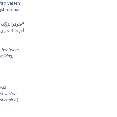
eten vasten
jst hiermee
صُومُوا لِرُؤْيَتِهِ ".
أخرجه البخار.
 het (weer)
olking,
 was
jn vasten
t haalt hij