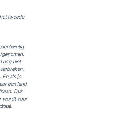
 het tweede
enentwintig
aargenomen.
n nog niet
verbreken.
 En als je
aar een land
dhaan. Dus
er wordt voor
itaat.