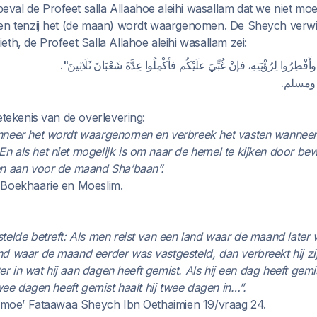
al de Profeet salla Allaahoe aleihi wasallam dat we niet mo
ken tenzij het (de maan) wordt waargenomen. De Sheych verwi
th, de Profeet Salla Allahoe aleihi wasallam zei:
"وأَفْطِرُوا لِرُؤْيَتِهِ، فإنْ غُبِّيَ علَيْكُم فأكْمِلُوا عِدَّةَ شَعْبَانَ ثَلَاثِينَ
ي ومسلم
etekenis van de overlevering:
nneer het wordt waargenomen en verbreek het vasten wanneer
 als het niet mogelijk is om naar de hemel te kijken door bew
en aan voor de maand Sha’baan”.
-Boekhaarie en Moeslim.
telde betreft: Als men reist van een land waar de maand later
d waar de maand eerder was vastgesteld, dan verbreekt hij zi
ter in wat hij aan dagen heeft gemist. Als hij een dag heeft gemis
twee dagen heeft gemist haalt hij twee dagen in…”.
ajmoe’ Fataawaa Sheych Ibn Oethaimien 19/vraag 24.