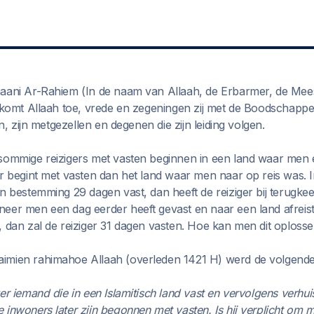
maani Ar-Rahiem (In de naam van Allaah, de Erbarmer, de Mee
f komt Allaah toe, vrede en zegeningen zij met de Boodschapp
en, zijn metgezellen en degenen die zijn leiding volgen.
sommige reizigers met vasten beginnen in een land waar men
er begint met vasten dan het land waar men naar op reis was. I
an bestemming 29 dagen vast, dan heeft de reiziger bij terugke
neer men een dag eerder heeft gevast en naar een land afrei
, dan zal de reiziger 31 dagen vasten. Hoe kan men dit oploss
imien rahimahoe Allaah (overleden 1421 H) werd de volgend
er iemand die in een Islamitisch land vast en vervolgens verhui
 inwoners later zijn begonnen met vasten. Is hij verplicht om 