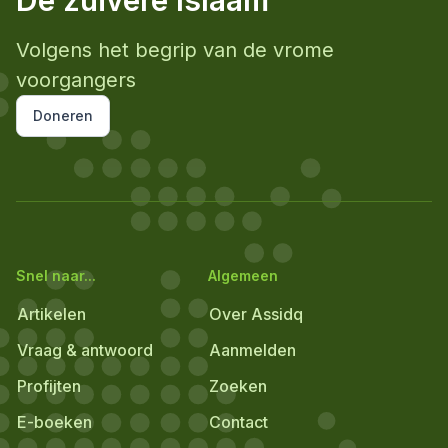
De zuivere Islaam
Volgens het begrip van de vrome
voorgangers
Doneren
Snel naar...
Algemeen
Artikelen
Over Assidq
Vraag & antwoord
Aanmelden
Profijten
Zoeken
E-boeken
Contact