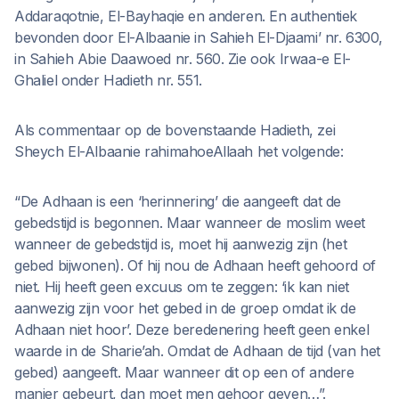
Addaraqotnie, El-Bayhaqie en anderen. En authentiek
bevonden door El-Albaanie in Sahieh El-Djaami’ nr. 6300,
in Sahieh Abie Daawoed nr. 560. Zie ook Irwaa-e El-
Ghaliel onder Hadieth nr. 551.
Als commentaar op de bovenstaande Hadieth, zei
Sheych El-Albaanie rahimahoeAllaah het volgende:
“De Adhaan is een ‘herinnering’ die aangeeft dat de
gebedstijd is begonnen. Maar wanneer de moslim weet
wanneer de gebedstijd is, moet hij aanwezig zijn (het
gebed bijwonen). Of hij nou de Adhaan heeft gehoord of
niet. Hij heeft geen excuus om te zeggen: ‘ik kan niet
aanwezig zijn voor het gebed in de groep omdat ik de
Adhaan niet hoor’. Deze beredenering heeft geen enkel
waarde in de Sharie’ah. Omdat de Adhaan de tijd (van het
gebed) aangeeft. Maar wanneer dit op een of andere
manier gebeurt, dan moet men gehoor geven…”.